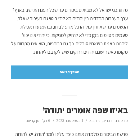
מדוע בני ישראל לא מביאים ביכורים עד שכל העם התיישב בארץ?
ערך הערבות ההדדית בין יהודים בא לידי ביטוי גם בעיכוב שאלת
הגשמים עד שאחרון עולי הרגל מגיע לביתו, ובהימנעות אכילת
טעמים מסוימים במַן כדי לא להזיק למניקות. כי יהודי אינו יכול
ליהנות באמת כשאחיו סובלים. כך גם ברוחניות, הוא אינו מתרווח על
מקומו כאשר ישנם יהודים רחוקים שיש לקרבם ליהדות.
המשך קריאה
באיזו שפה אומרים ‘תודה’
פורסם ב -
דברים
,
כי תבוא
1 בספטמבר 2023
6 דק׳ זמן קריאה
פרשת הביכורים מלמדת אותנו כיצד עלינו לומר 'תודה'. יש להודות