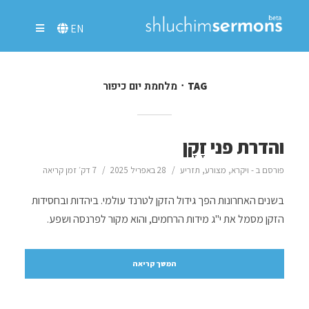
EN
מלחמת יום כיפור
TAG
והדרת פני זָקָן
פורסם ב -
ויקרא
,
מצורע
,
תזריע
28 באפריל 2025
7 דק׳ זמן קריאה
בשנים האחרונות הפך גידול הזקן לטרנד עולמי. ביהדות ובחסידות
הזקן מסמל את י"ג מידות הרחמים, והוא מקור לפרנסה ושפע.
המשך קריאה