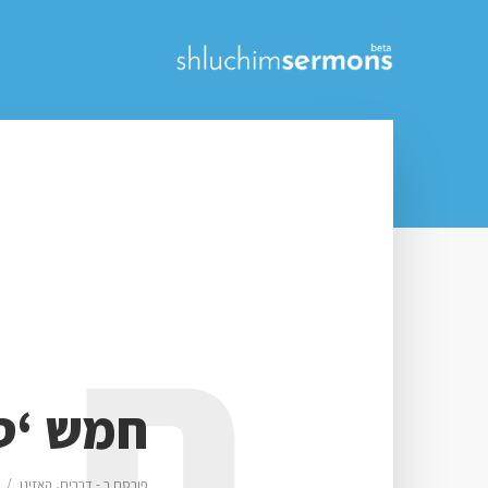
ח
חמש ‘ט
פורסם ב -
דברים
,
האזינו