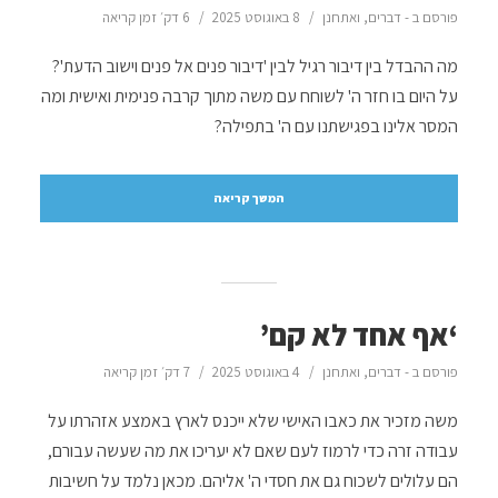
פורסם ב -
דברים
,
ואתחנן
8 באוגוסט 2025
6 דק׳ זמן קריאה
מה ההבדל בין דיבור רגיל לבין 'דיבור פנים אל פנים וישוב הדעת'?
על היום בו חזר ה' לשוחח עם משה מתוך קרבה פנימית ואישית ומה
המסר אלינו בפגישתנו עם ה' בתפילה?
המשך קריאה
‘אף אחד לא קם’
פורסם ב -
דברים
,
ואתחנן
4 באוגוסט 2025
7 דק׳ זמן קריאה
משה מזכיר את כאבו האישי שלא ייכנס לארץ באמצע אזהרתו על
עבודה זרה כדי לרמוז לעם שאם לא יעריכו את מה שעשה עבורם,
הם עלולים לשכוח גם את חסדי ה' אליהם. מכאן נלמד על חשיבות