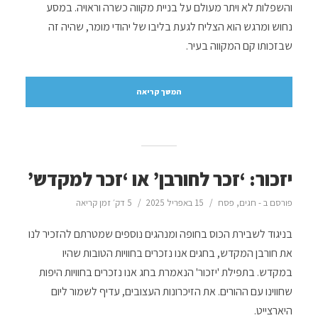
והשפלות לא ויתר מעולם על בניית מקווה כשרה וראויה. במסע
נחוש ומרגש הוא הצליח לגעת בליבו של יהודי מומר, שהיה זה
שבזכותו קם המקווה בעיר.
המשך קריאה
יזכור: ‘זכר לחורבן’ או ‘זכר למקדש’
פורסם ב -
חגים
,
פסח
15 באפריל 2025
5 דק׳ זמן קריאה
בניגוד לשבירת הכוס בחופה ומנהגים נוספים שמטרתם להזכיר לנו
את חורבן המקדש, בחגים אנו נזכרים בחוויות הטובות שהיו
במקדש. בתפילת 'יזכור' הנאמרת בחג אנו נזכרים בחוויות היפות
שחווינו עם ההורים. את הזיכרונות העצובים, עדיף לשמור ליום
היארצייט.