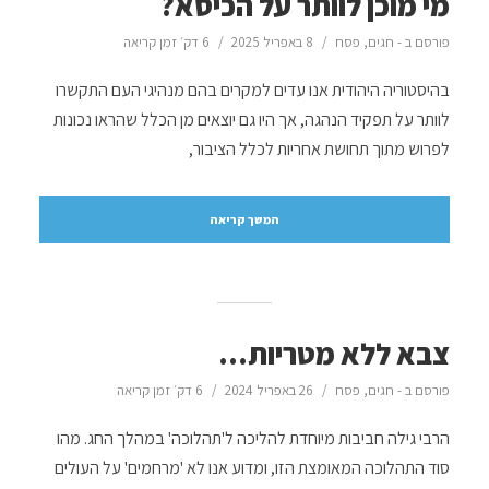
מי מוכן לוותר על הכיסא?
פורסם ב -
חגים
,
פסח
8 באפריל 2025
6 דק׳ זמן קריאה
בהיסטוריה היהודית אנו עדים למקרים בהם מנהיגי העם התקשרו
לוותר על תפקיד הנהגה, אך היו גם יוצאים מן הכלל שהראו נכונות
לפרוש מתוך תחושת אחריות לכלל הציבור,
המשך קריאה
צבא ללא מטריות…
פורסם ב -
חגים
,
פסח
26 באפריל 2024
6 דק׳ זמן קריאה
הרבי גילה חביבות מיוחדת להליכה ל'תהלוכה' במהלך החג. מהו
סוד התהלוכה המאומצת הזו, ומדוע אנו לא 'מרחמים' על העולים