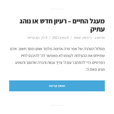
מעגל החיים – רעיון חדש או נוהג
עתיק
פורסם ב -
כי תשא
,
שמות
4 במרץ 2021
6 דק׳ זמן קריאה
מסלול הטהרה של אפר פרה אדומה מלמד אותנו מסר חשוב: אדם
שמייחס את ההצלחה לעצמו לא מאפשר לה' להיכנס לחייו
הפרטיים. כדי להתחבר עם ה' צריך ענווה והכרה שהטוב והשפע
מגיע מאת ה'.
המשך קריאה