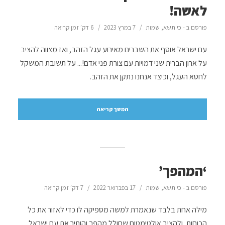
לאשה!
פורסם ב -
כי תשא
,
שמות
7 במרץ 2023
6 דק׳ זמן קריאה
עם ישראל אוסף את השברים מאירוע עגל הזהב, ואז מצווה להציב
על ארון הברית שני דמויות עם צורת פני אדם!... על תשובת המשקל
לחטא העגל, וכיצד אנחנו נתקן את הזהב.
המשך קריאה
‘המהפך’
פורסם ב -
כי תשא
,
שמות
17 בפברואר 2022
7 דק׳ זמן קריאה
מילה אחת בלבד שנאמרת למשה מספיקה לו כדי לאזור את כל
הכוחות, ולהציב אולטימטום שחולל מהפך והותיר את עם ישראל