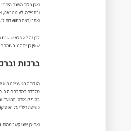
ואכן בלוח השנה היהודי י
ובתפילה. לעומת זאת, את
ואתר (ראה התוועדות ל”ג בע
לכן זה לא פלא שישנם מ
שאין כן יום ל”ג בעומר ה
ברכות וברכ
הנקודה המעניינת היא שי
מלרדת במדבר היה ביום 
בסוף קונטרס ‘התוועדוי
כשיטת רש”י על הפסוק).
ואם-כן ישנו קשר מהותי 