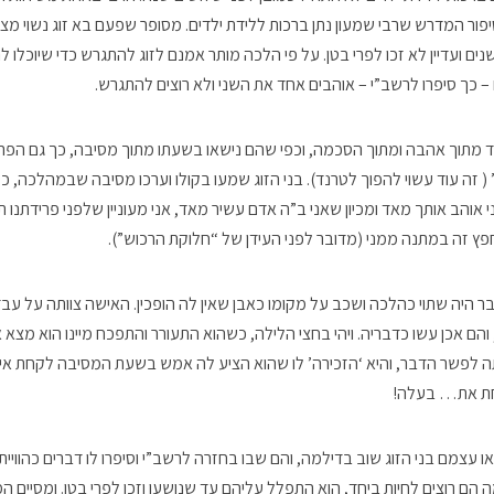
ביא את סיפור המדרש שרבי שמעון נתן ברכות ללידת ילדים. מסופר שפעם בא זוג נשוי מצי
ם ועדיין לא זכו לפרי בטן. על פי הלכה מותר אמנם לזוג להתגרש כדי שיוכלו ל
 – כך סיפרו לרשב”י – אוהבים אחד את השני ולא רוצים להתגרש.
 מתוך אהבה ומתוך הסכמה, וכפי שהם נישאו בשעתו מתוך מסיבה, כך גם הפר
 ( זה עוד עשוי להפוך לטרנד). בני הזוג שמעו בקולו וערכו מסיבה שבמהלכה, כט
 אוהב אותך מאד ומכיון שאני ב”ה אדם עשיר מאד, אני מעוניין שלפני פרידתנו 
חפץ זה במתנה ממני (מדובר לפני העידן של “חלוקת הרכוש”).
 היה שתוי כהלכה ושכב על מקומו כאבן שאין לה הופכין. האישה צוותה על ע
 והם אכן עשו כדבריה. ויהי בחצי הלילה, כשהוא התעורר והתפכח מיינו הוא מצא 
ה לפשר הדבר, והיא ‘הזכירה’ לו שהוא הציע לה אמש בשעת המסיבה לקחת א
קחת את… בעלה!
צמם בני הזוג שוב בדילמה, והם שבו בחזרה לרשב”י וסיפרו לו דברים כהוויית
הם רוצים לחיות ביחד, הוא התפלל עליהם עד שנושעו וזכו לפרי בטן. ומסיים ה