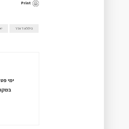
Print
הילולא ז' אדר
יא
ימי פטי
במקום