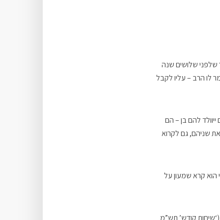
 שלפני שלושים שנה
מר לו הרב – עליו לקבל
יוולד להם בן – הם
את שניהם, גם לקרוא
י הוא קרא שמעון על
(‘שיחות קודש’ תש”מ