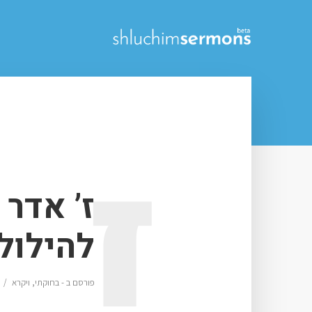
ז
ז’ אדר 
להילול
פורסם ב -
בחוקתי
,
ויקרא