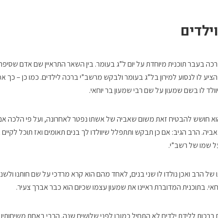
ילדים
ה בעבר תוכנית מיוחדת על יום ל”ג בעומר. בין השאר התראיין שם אדם שסיפר
 הציע לו לנסוע למירון בל”ג בעומר ולבקש מרשב”י ברכה לילדים. כמו כן – כך א
וולד לו בשם שמעון על שם רבי שמעון בר יוחאי.
הוא חושש להבטיח זאת משום שאביה של אשתו נפטר לאחרונה, ועל פי הלכה אם י
אביה. הרב הגיב: אם כן תבקש ותתפלל שיוולדו לך בנים תאומים ואז תוכל לקיים 
ל שמו של רשב”י.
ו של הרב ואכן נולדו לו שני בנים, לאחד מהם הוא קרא מרדכי על שם חותנו ולשנ
חאי. בתוכנית המדוברת ראיינו את שמעון עצמו שכיום הוא כבר אברך צעיר.
ברכות ללידת ילדים לא התחיל כמובן לפני שלושים שנה. הרבי באחת משיחותיו 