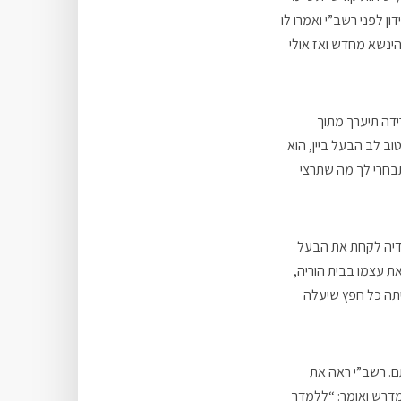
דון לפני רשב”י ואמרו לו
הינשא מחדש ואז אולי
ידה תיערך מתוך
וב לב הבעל ביין, הוא
תבחרי לך מה שתרצי
בדיה לקחת את הבעל
את עצמו בבית הוריה,
יתה כל חפץ שיעלה
ם. רשב”י ראה את
מדרש ואומר: “ללמדך