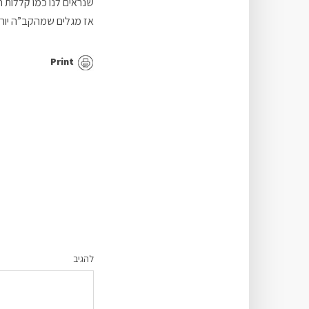
שנראים לנו כמו קללות ה
אז מגלים שמהקב”ה יורדו
Print
להגיב