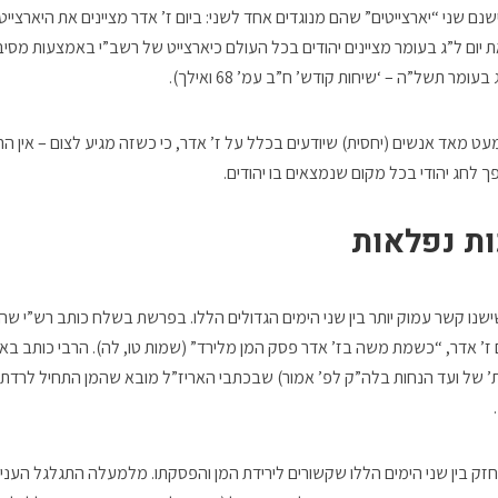
שנם שני “יארצייטים” שהם מנוגדים אחד לשני: ביום ז’ אדר מציינים את היארציי
 יום ל”ג בעומר מציינים יהודים בכל העולם כיארצייט של רשב”י באמצעות מסיב
ומר תשל”ה – ‘שיחות קודש’ ח”ב עמ’ 68 ואילך).
עט מאד אנשים (יחסית) שיודעים בכלל על ז’ אדר, כי כשזה מגיע לצום – אין 
פך לחג יהודי בכל מקום שנמצאים בו יהודים.
ות נפלאות
שנו קשר עמוק יותר בין שני הימים הגדולים הללו. בפרשת בשלח כותב רש”י שה
ז’ אדר, “כשמת משה בז’ אדר פסק המן מלירד” (שמות טו, לה). הרבי כותב ב
ות’ של ועד הנחות בלה”ק לפ’ אמור) שבכתבי האריז”ל מובא שהמן התחיל לרדת 
וחזק בין שני הימים הללו שקשורים לירידת המן והפסקתו. מלמעלה התגלגל העניי