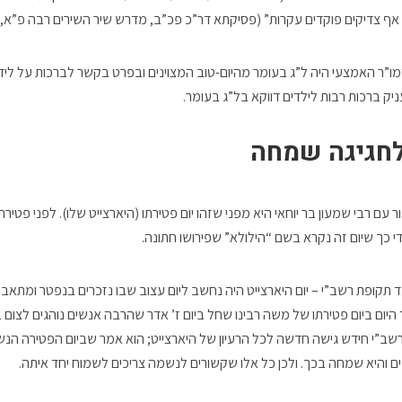
ף צדיקים פוקדים עקרות” (פסיקתא דר”כ פכ”ב, מדרש שיר השירים רבה פ”א, ד
”ר האמצעי היה ל”ג בעומר מהיום-טוב המצוינים ובפרט בקשר לברכות על לידת י
ניק ברכות רבות לילדים דווקא בל”ג בעומר.
לחגיגה שמחה
ם רבי שמעון בר יוחאי היא מפני שזהו יום פטירתו (היארצייט שלו). לפני פטירתו 
י כך שיום זה נקרא בשם “הילולא” שפירושו חתונה.
תקופת רשב”י – יום היארצייט היה נחשב ליום עצוב שבו נזכרים בנפטר ומתאבל
ום ביום פטירתו של משה רבינו שחל ביום ז’ אדר שהרבה אנשים נוהגים לצום ב
שב”י חידש גישה חדשה לכל הרעיון של היארצייט; הוא אמר שביום הפטירה הנ
ים והיא שמחה בכך. ולכן כל אלו שקשורים לנשמה צריכים לשמוח יחד איתה.