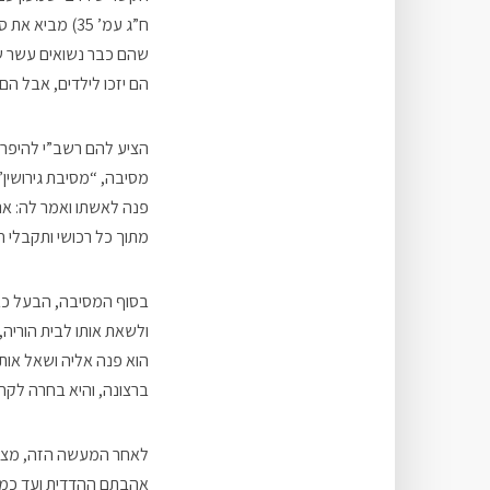
ח”ג עמ’ 35) מ
שהם כבר נשואים עשר שני
הם יזכו לילדים, אבל הם
הציע להם רשב”י להיפרד
מסיבה, “מסיבת גירושין”
פנה לאשתו ואמר לה: אני
מתוך כל רכושי ותקבלי 
בסוף המסיבה, הבעל כבר
ולשאת אותו לבית הוריה,
הוא פנה אליה ושאל אות
ברצונה, והיא בחרה ל
לאחר המעשה הזה, מצאו ע
אהבתם ההדדית ועד כמה 