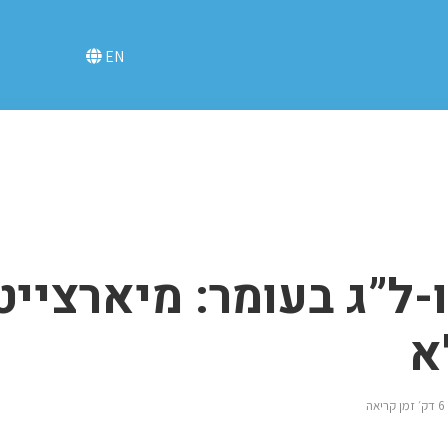
EN
ו-ל”ג בעומר: מיארצייט
א
6 דק׳ זמן קריאה