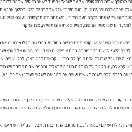
כי ממושך שהיה בהיסטוריה של עם ישראל (בניגוד לשאר הניסים שהתחוללו לרג
שכל מכה ארכה שבעה ימים). הנס היחידי שנמשך דבר יום ביומו במשך ארבעים
 הפך ליום של שמחה בקרב העם היהודי, והשמחה הזאת קשורה ונעוצה בניסים. ואיל
מר, היום שבו פסקו הניסים, מציינים אותו כיום תפילה, צום וצדקה.
רשת בהר השבוע אנו קוראים את פרשת בחוקותי. בפרשיות הללו אנחנו מוצאים 
לקצה השני. פרשת בהר פותחת ברוח אופטימית מאד – “כי תבואו אל הארץ וש
ווה של יובל שבו כל אדם הופך לבן חורין, “וקראתם דרור בארץ לכל יושביה וש
(ויקרא כה, י). כלומר, כל הנחלות חוזרות לבעליהן והבנים שבים הביתה ויש חיר
י את ברכתי לכם בשנה הששית ועשת את התבואה לשלש שנים” (שם כה, כא). וב
ת בחוקותי שבה אנו קוראים את כל הקללות שבפרשה עד כדי כך שהמנהג הוא 
א עצמו עולה לתורה בעליה הזאת וגם אותו אין מעלים לתורה בשמו, אלא הוא ע
שיות הללו יש לנו גם את ל”ג בעומר וגם את ז’ באדר. אבל רשב”י חידש ולימד א