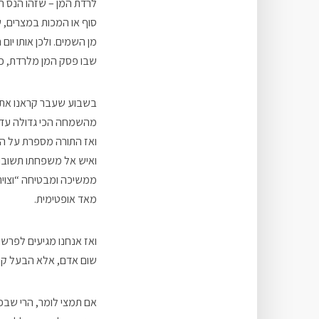
לרדת המן – שזהו הנס ה
סוף או המכות במצרים, 
מן השמים. ולכן אותו יום
שבו פסק המן מלרדת, כלו
בשבוע שעבר קראנו את פ
מהשמחה הכי גדולה עד 
ואז התורה מספרת על המצ
ואיש אל משפחתו תשובו” 
ממשיכה ומבטיחה “וצוית
מאד אופטימית.
ואז אנחנו מגיעים לפרש
שום אדם, אלא הבעל קור
אם תמצי לומר, הרי שבפר