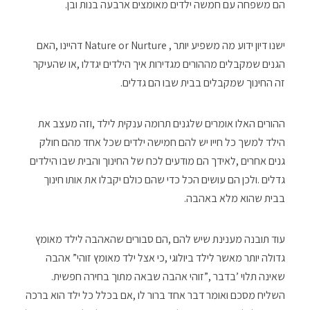
‬הם‭ ‬משפחה‭ ‬עם‭ ‬חמשה‭ ‬ילדים‭ ‬מאומצים‭ ‬ארבעה‭ ‬בנות‭ ‬ובן‭.‬
‬זה‭ ‬החינוך‭ ‬שמקבלים‭ ‬בבית‭ ‬שבו‭ ‬הם‭ ‬גדלים‭.‬
‬בבית‭ ‬שהוא‭ ‬מלא‭ ‬באהבה‭.‬
‬שאינה‭ ‬תלוי‮’‬‭ ‬בדבר‮”‬‭, ‬זוהי‭ ‬אהבה‭ ‬שבאה‭ ‬מתוך‭ ‬בחירה‭ ‬חפשית‭.