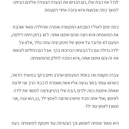
‬למשך‭ ‬כמה‭ ‬שבועות‭ ‬והיא‭ ‬עזבה‭ ‬אחרי‭ ‬הקעמפ‭.‬
‬את‭ ‬המשפחה‭ ‬והיא‭ ‬רוצה‭ ‬שהם‭ ‬יאמצו‭ ‬אותה‭. ‬לזוג‭ ‬ברוק‭ ‬היתה‭ ‬דילמה‭,
‬את‭ ‬זה‭ ‬והם‭ ‬אימצו‭ ‬אותה‭, ‬והיא‭ ‬הפכה‭ ‬לחלק‭ ‬מהמשפחה‭.‬
עברה‭ ‬תקופה‭ ‬ואז‭ ‬באחד‭ ‬הפעמים‭ ‬שהרב‭ ‬חיים‭ ‬ביקר‭ ‬במשרד‭ ‬הדואר‭,
‬מעונין‭ ‬לאמץ‭ ‬עוד‭ ‬ילד‭.‬