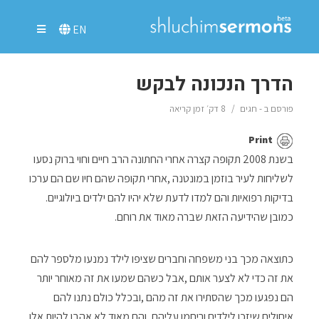
EN
הדרך הנכונה לבקש
פורסם ב -
חגים
8 דק׳ זמן קריאה
Print
‬בדיקות‭ ‬רפואיות‭ ‬והם‭ ‬למדו‭ ‬לדעת‭ ‬שלא‭ ‬יהיו‭ ‬להם‭ ‬ילדים‭ ‬ביולוגיים‭.
‬כמובן‭ ‬שהידיעה‭ ‬הזאת‭ ‬שברה‭ ‬מאוד‭ ‬את‭ ‬רוחם‭.‬