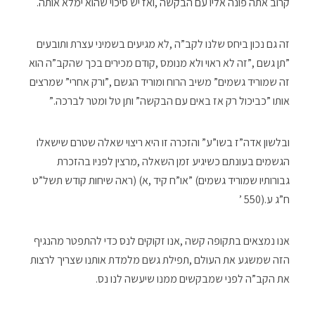
‬קרוב‭ ‬אתה‭ ‬פונה‭ ‬אליו‭ ‬עם‭ ‬הבקשה‭, ‬ואז‭ ‬יש‭ ‬סיכוי‭ ‬שהוא‭ ‬ימלא‭ ‬אותה‭. ‬
‬אותו‮”‬‭ ‬כביכול‭ ‬רק‭ ‬אז‭ ‬באים‭ ‬עם‭ ‬הבקשה‭ ‬‮”‬ותן‭ ‬טל‭ ‬ומטר‭ ‬לברכה‮”‬‭.‬
‬ח”ג‭ ‬ע‮’‬‭ ‬550‭).‬
‬את‭ ‬הקב”ה‭ ‬לפני‭ ‬שמבקשים‭ ‬ממנו‭ ‬שיעשה‭ ‬לנו‭ ‬נס‭.‬