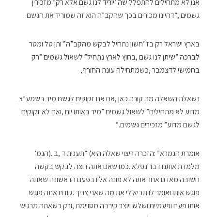
‬גשמים‮”‬‭, ‬דהיינו‭ ‬מכירים‭ ‬בכך‭ ‬שהקב”ה‭ ‬הוא‭ ‬זה‭ ‬שמוריד‭ ‬את‭ ‬הגשם‭.‬
‬בחמישי‭ ‬לדצמבר‭, ‬כשמתחילה‭ ‬עונת‭ ‬החורף‭, ‬
‬לגשם‭ ‬מדוע‭ ‬‮”‬מזכירים‭ ‬גשמים‮”‬‭.‬
אומרת‭ ‬הגמרא‭: ‬‮”‬הזכרה‭ ‬ריצוי‭ ‬שאלה‭ ‬היא‮”‬‭ (‬תענית‭ ‬ד‭, ‬ב‭). ‬הגמ‮’‬‭