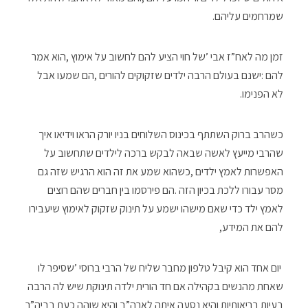
‬שמרחמים‭ ‬עליהם‭.‬
‬לא‭ ‬הפנימו‭.‬
‬להם‭ ‬את‭ ‬המידע‭,‬