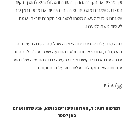
‬לעשות‭ ‬משהו‭ ‬למעננו‭.‬
‬אמיתית‭ ‬והיא‭ ‬מתקבלת‭ ‬בעליונים‭ ‬ופועלת‭ ‬בתחתונים‭.
Print
לפרסום רעיונות, הארות וסיפורים בנושא, אנא שלחו אותם
כאן למטה