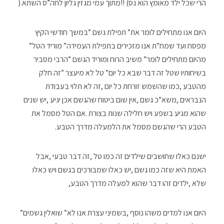
‬הרי‭ ‬שכל‭ ‬ילד‭ ‬מאומץ‭ ‬הוא‭ ‬נס‭!! (‬מתוך‭ ‬עמי‭ ‬מגזין‭ ‬גליון‭ ‬לחה”ס‭ ‬השתא‭).‬
‬מפסח‭ ‬ועד‭ ‬שמח”ת‭ ‬אנו‭ ‬מזכירים‭ ‬בתפילת‭ ‬העמידה‭ ‬‮”‬מוריד‭ ‬הטל‮”‬‭
‬הטבע‭ ‬הרי‭ ‬שהגשם‭ ‬מסמל‭ ‬את‭ ‬הלמעלה‭ ‬מדרך‭ ‬הטבע‭. ‬
‬שלא‭, ‬ילדים‭ ‬זהו‭ ‬דבר‭ ‬שהוא‭ ‬למעלה‭ ‬מדרך‭ ‬הטבע‭, ‬
היום‭ ‬אנו‭ ‬למדים‭ ‬משהו‭ ‬נוסף‭, ‬בשמיני‭ ‬עצרת‭ ‬אנו‭ ‬לא‭ ‬‮”‬שואלין‭ ‬גשמים‮”‬‭