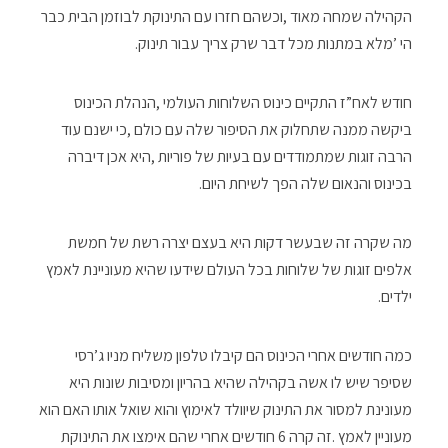
‬הי‮’‬‭ ‬מלא‭ ‬במתנות‭ ‬מכל‭ ‬דבר‭ ‬שרק‭ ‬צריך‭ ‬עבור‭ ‬תינוק‭. ‬
‬בכינוס‭ ‬והנאום‭ ‬שלה‭ ‬הפך‭ ‬לשיחת‭ ‬היום‭.‬
‬ילדים‭.‬