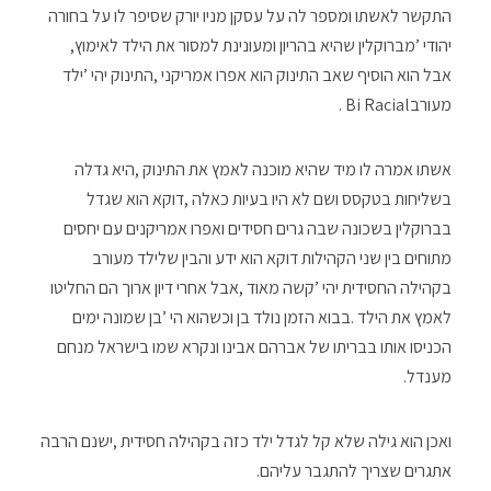
‬יהודי‮’‬‭ ‬מברוקלין‭ ‬שהיא‭ ‬בהריון‭ ‬ומעונינת‭ ‬למסור‭ ‬את‭ ‬הילד‭ ‬לאימוץ‭,
‬מעורב‭ ‬Bi‭ ‬Racial.
‬מענדל‭.‬
‬אתגרים‭ ‬שצריך‭ ‬להתגבר‭ ‬עליהם‭.‬