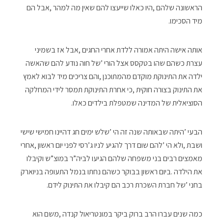
‬מיד‭ ‬הסכימו‭. ‬
‬הסוציאלית‭ ‬של‭ ‬המדינה‭ ‬שמטפלת‭ ‬בילדים‭ ‬כאלו‭.‬
‬בחני‮’‬‭ ‬של‭ ‬חברת‭ ‬השכרת‭ ‬רכב‭ ‬הם‭ ‬קיבלו‭ ‬את‭ ‬התינוק‭ ‬לידם‭. ‬