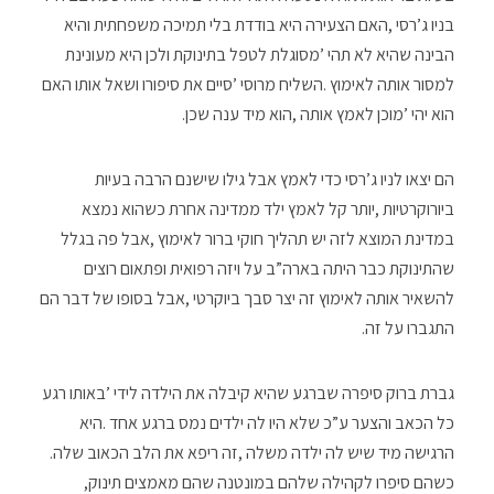
‬הוא‭ ‬יהי‮’‬‭ ‬מוכן‭ ‬לאמץ‭ ‬אותה‭, ‬הוא‭ ‬מיד‭ ‬ענה‭ ‬שכן‭.‬
‬התגברו‭ ‬על‭ ‬זה‭.‬
‬הרגישה‭ ‬מיד‭ ‬שיש‭ ‬לה‭ ‬ילדה‭ ‬משלה‭, ‬זה‭ ‬ריפא‭ ‬את‭ ‬הלב‭ ‬הכאוב‭ ‬שלה‭.
‬כשהם‭ ‬סיפרו‭ ‬לקהילה‭ ‬שלהם‭ ‬במונטנה‭ ‬שהם‭ ‬מאמצים‭ ‬תינוק‭,