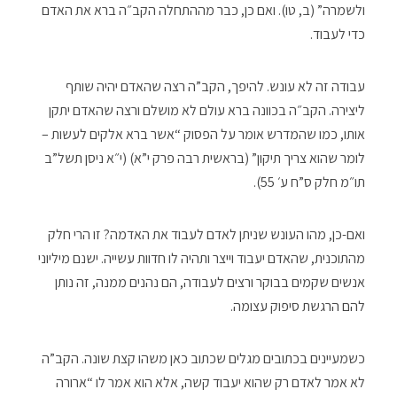
ולשמרה” (ב, טו). ואם כן, כבר מההתחלה הקב״ה ברא את האדם
כדי לעבוד.
עבודה זה לא עונש. להיפך, הקב”ה רצה שהאדם יהיה שותף
ליצירה. הקב״ה בכוונה ברא עולם לא מושלם ורצה שהאדם יתקן
אותו, כמו שהמדרש אומר על הפסוק “אשר ברא אלקים לעשות –
לומר שהוא צריך תיקון” (בראשית רבה פרק י”א) (י״א ניסן תשל”ב
תו״מ חלק ס”ח ע׳ 55).
ואם-כן, מהו העונש שניתן לאדם לעבוד את האדמה? זו הרי חלק
מהתוכנית, שהאדם יעבוד וייצר ותהיה לו חדוות עשייה. ישנם מיליוני
אנשים שקמים בבוקר ורצים לעבודה, הם נהנים ממנה, זה נותן
להם הרגשת סיפוק עצומה.
כשמעיינים בכתובים מגלים שכתוב כאן משהו קצת שונה. הקב”ה
לא אמר לאדם רק שהוא יעבוד קשה, אלא הוא אמר לו “ארורה