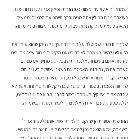
‘שמחה’ היא לא עוד מצווה כמו הנחת תפילין או הדלקת נרות שבת.
כשאתה מניח תפילין אתה מניח ובכך סיימת עם המצווה וממשיך
הלאה. כשאת מדליקה נרות שבת, קיימת את המצווה בשלימותה.
שמחה זו חובה שמוטלת על היהודי במשך כל הזמן שהוא עובד את
ה׳. עלינו להיות בשמחה לא רק כשאנו מקיימים מצוות שאז מחויבים
לעשות אותם בשמחה, אלא היות שבכל רגע מחיינו אנו מצווים
לעבוד את ה׳, גם בזמן האכילה וגם כשאנו עסוקים בענייני חולין,
הרי שהקב״ה מצוה אותו שבכל רגע נתון נהיה בשמחה, וכמו
שהתורה אומרת בספר דברים שהסיבה לקללות הם “תחת אשר לא
עבדת את ה׳ אלוקיך בשמחה ובטוב לבב” (תבוא כח, מז) דהיינו,
שלא מספיק לעבוד את ה׳ אלא צריך לעשות את זה בשמחה.
החדשות הטובות הן שהקב״ה לא רק ציווה אותנו לעבוד את ה׳
בשמחה, אלא הוא גם נתן לנו את הכלים לעשות את זה. כמו שיש
תחנות דלק, שבהן עוצרים ומתדלקים את הרכב, כך הקב״ה יצר