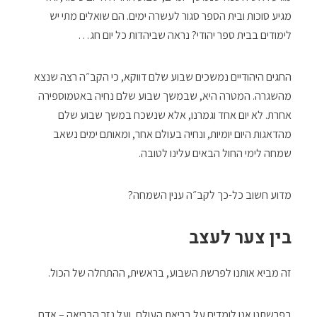
מגיע סוכות ובית הספר סגור לעשרה ימים. הם שואלים מתי יש
לימודים בבית ספר יהודי? נראה שביהדות כל יום חג…
החגים היהודיים נמשכים שבוע שלם דווקא, כי הקב״ה רצה שנצא
מהשגרה. המטרה היא, שבמשך שבוע שלם נחיה באטמוספירה
אחרת. לא יום אחד וגמרנו, אלא שנשכח במשך שבוע שלם
מהדאגות היום יומיות, ונחיה בעולם אחר, ומאותם ימים נשאב
שמחה לימי החול הבאים עלינו לטובה.
מדוע חשוב כל-כך לקב״ה ענין השמחה?
בין צער לעצב
זה מביא אותנו לפרשת השבוע, בראשית, ההתחלה של הכול.
בפרשתנו אנו לומדים על בריאת העולם, ועל נזר הבריאה – אדם