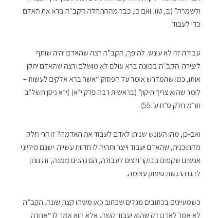
ולשמרה” (ב, טו). ואם כן, כבר מההתחלה הקב״ה ברא את האדם
כדי לעבוד.
עבודה זה לא עונש. להיפך, הקב”ה רצה שהאדם יהיה שותף
ליצירה. הקב״ה בכוונה ברא עולם לא מושלם ורצה שהאדם יתקן
אותו, כמו שהמדרש אומר על הפסוק “אשר ברא אלקים לעשות –
לומר שהוא צריך תיקון” (בראשית רבה פרק י”א) (י״א ניסן תשל”ב
תו״מ חלק ס”ח ע׳ 55).
ואם-כן, מהו העונש שניתן לאדם לעבוד את האדמה? זו הרי חלק
מהתוכנית, שהאדם יעבוד וייצר ותהיה לו חדוות עשייה. ישנם מיליוני
אנשים שקמים בבוקר ורצים לעבודה, הם נהנים ממנה, זה נותן
להם הרגשת סיפוק עצומה.
כשמעיינים בכתובים מגלים שכתוב כאן משהו קצת שונה. הקב”ה
לא אמר לאדם רק שהוא יעבוד קשה, אלא הוא אמר לו “ארורה