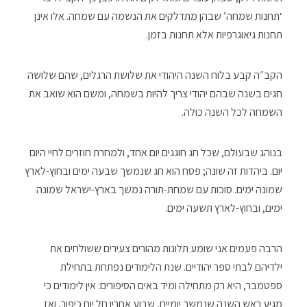
‘תחנות שמחה’ שבהן מתדלקים את הנשמה עם שמחה. אלו אינן
תחנות גיאוגרפיות אלא תחנות בזמן.
הקב״ה קבע בלוח השנה היהודי את שלושת הרגלים, שהם שלושה
חגים בשנה שבהם יהודי צריך להיות בשמחה, ומשם הוא שואב את
השמחה לכל השנה כולה.
בנוהג שבעולם, שכל חג חוגגים יום אחד, ולמחרת חוזרים לחיי היום
יום. ביהדות זה שונה; פסח הוא חג שנמשך שבעה ימים ובחוץ-לארץ
שמונה ימים. סוכות עם שמחת-תורה נמשך בארץ-ישראל שמונה
ימים, ובחוץ-לארץ תשעה ימים.
הרבה פעמים אני שומע תלונות מהורים צעירים ששולחים את
ילדיהם לבתי ספר יהודיים. שנת הלימודים נפתחת בתחילת
ספטמבר, היא רק מתחילה ומיד באים הסיפורים: אין לימודים כי
מגיע ראש השנה שנמשך יומיים, שבוע אחריו חל יום כיפור, ואז