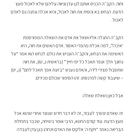
וחוה. הקב״ה הכניס אותם לגן-עדן וציווה עליהם שלא לאכול מעץ
הדעת. הנחש בא והסית את חוה לאכול, והיא אכלה ונתנה גם לאדם
לאכול.
הקב״ה התגלה אליו ושאל את אדם את השאלה המפורסמת
‘איכה?’, למה אכלת מהפרי האסור. אדם האשים את חוה, היא
האשימה את הנחש, והקב״ה העניש את כולם. לנחש הוא אמר “על
גחונך תלך ועפר תאכל כל ימי חייך” (בראשית ג, טו), את חוה
שתסבול מצירי לידה, והאדם נענש “בזעת אפך תאכל לחם” (ג, יט)
– שיעבוד קשה לפרנסתו. זהו הסיפור שכולם מכירים.
אבל כאן נשאלת שאלה:
זה שאדם יצטרך לעבוד, זה לא דבר חדש שנוצר אחרי שהוא אכל
מעץ הדעת. עוד קודם החטא, הרבי אומר בשיחה, שכבר בתחילת
הבריאה נאמר “ויקח ה׳ אלקים את האדם וינחהו בגן עדן לעבדה