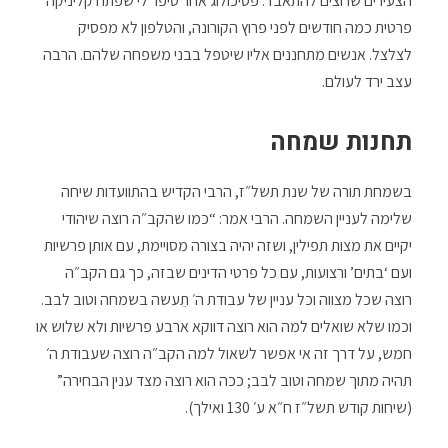
הצעירים שרוצים להתאבד. פסיכולוג אחר סיפר לי שפתח קליניקה
פרטית כמה חודשים לפני פרוץ הקורונה, והטלפון לא מפסיק
לצלצל. אנשים מתחננים אליו שיטפל בבני משפחה שלהם. הרבה
עצב ירד לעולם.
תחנות שמחה
בשמחת תורה של שנת תשל״ז, הרבי הקדיש בהתוועדות שיחה
שלימה לעניין השמחה. הרבי אמר: “כמו שהקב״ה רוצה שיהודי
יקיים את מצות תפילין, ושזה יהיה בצורה מסויימת, עם אותן פרשיות
ועם ‘בתים’ ורצועות, עם כל פרטי הדינים שבזה, כך גם הקב״ה
רוצה שכל מצווה וכל עניין של עבודת ה׳ תֵעשה בשמחה וטוב לבב.
וכמו שלא שואלים למה הוא רוצה דווקא ארבע פרשיות ולא שלוש או
חמש, על דרך זה אי אפשר לשאול למה הקב״ה רוצה שעבודת ה׳
תהיה מתוך שמחה וטוב לבב; ככה הוא רוצה מצד ענין הבחירה”
(שיחות קודש תשל״ז ח״א ע׳ 130 ואילך).