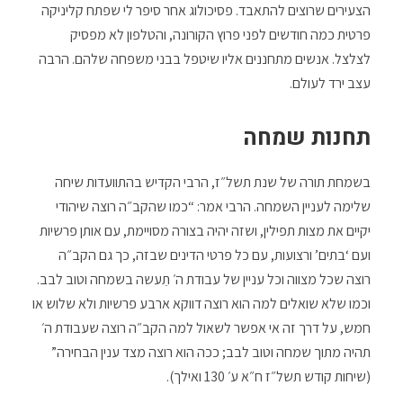
הצעירים שרוצים להתאבד. פסיכולוג אחר סיפר לי שפתח קליניקה
פרטית כמה חודשים לפני פרוץ הקורונה, והטלפון לא מפסיק
לצלצל. אנשים מתחננים אליו שיטפל בבני משפחה שלהם. הרבה
עצב ירד לעולם.
תחנות שמחה
בשמחת תורה של שנת תשל״ז, הרבי הקדיש בהתוועדות שיחה
שלימה לעניין השמחה. הרבי אמר: “כמו שהקב״ה רוצה שיהודי
יקיים את מצות תפילין, ושזה יהיה בצורה מסויימת, עם אותן פרשיות
ועם ‘בתים’ ורצועות, עם כל פרטי הדינים שבזה, כך גם הקב״ה
רוצה שכל מצווה וכל עניין של עבודת ה׳ תֵעשה בשמחה וטוב לבב.
וכמו שלא שואלים למה הוא רוצה דווקא ארבע פרשיות ולא שלוש או
חמש, על דרך זה אי אפשר לשאול למה הקב״ה רוצה שעבודת ה׳
תהיה מתוך שמחה וטוב לבב; ככה הוא רוצה מצד ענין הבחירה”
(שיחות קודש תשל״ז ח״א ע׳ 130 ואילך).