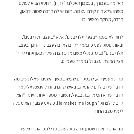
האדמה בעבורך, בעצבון תאכלנה” (ג, יז). החטא הביא לעולם
משהו שלא היה קודם: עצבות. היום יש לה הרבה שמות: דכאון,
חרדה, מצוקה נפשית וכו׳.
לחוה לא נאמר “בצער תלדי בנים”, אלא “בעצב תלדי בנים”,
ובאותו פסוק לפני כן נאמר “הרבה ארבה עצבונך והרונך בעצב
תלדי בנים” (ג, טז). אולי משם מגיע הצרה של ‘דכאון אחרי לידה’:
אצל האשה ‘עצבות’ נאמרה פעמיים.
מה שמעניין הוא, שבסקרים שעשו במשך השנים ושאלו נשים מה
הדבר שגרם להם להתאהב באיש שהם בחרו להינשא אליו, מהו
הדבר שהיא הכי אוהבת בבעל, תשובה מספר אחת הייתה: “הוא
גורם לי לצחוק” He makes me lough. כשאני עצובה הוא מעלה
לי את מצב הרוח.
מבואר בחסידות שמתן תורה בא לעולם כדי לתקן את חטא עץ