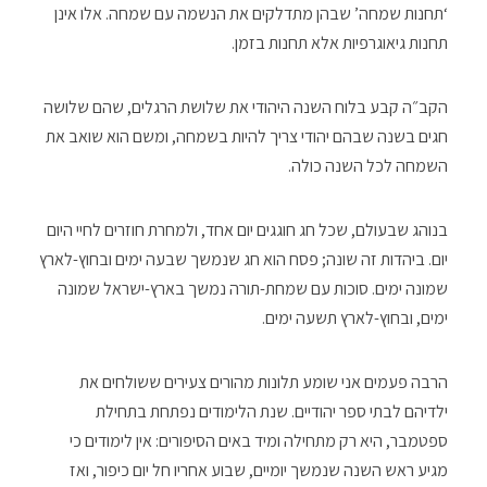
‘תחנות שמחה’ שבהן מתדלקים את הנשמה עם שמחה. אלו אינן
תחנות גיאוגרפיות אלא תחנות בזמן.
הקב״ה קבע בלוח השנה היהודי את שלושת הרגלים, שהם שלושה
חגים בשנה שבהם יהודי צריך להיות בשמחה, ומשם הוא שואב את
השמחה לכל השנה כולה.
בנוהג שבעולם, שכל חג חוגגים יום אחד, ולמחרת חוזרים לחיי היום
יום. ביהדות זה שונה; פסח הוא חג שנמשך שבעה ימים ובחוץ-לארץ
שמונה ימים. סוכות עם שמחת-תורה נמשך בארץ-ישראל שמונה
ימים, ובחוץ-לארץ תשעה ימים.
הרבה פעמים אני שומע תלונות מהורים צעירים ששולחים את
ילדיהם לבתי ספר יהודיים. שנת הלימודים נפתחת בתחילת
ספטמבר, היא רק מתחילה ומיד באים הסיפורים: אין לימודים כי
מגיע ראש השנה שנמשך יומיים, שבוע אחריו חל יום כיפור, ואז