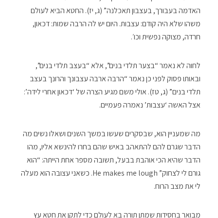
האדמה בעבורך, בעצבון תאכלנה” (ג, יז). החטא הביא לעולם
משהו שלא היה קודם: עצבות. היום יש לה הרבה שמות: דכאון,
חרדה, מצוקה נפשית וכו׳.
לחוה לא נאמר “בצער תלדי בנים”, אלא “בעצב תלדי בנים”,
ובאותו פסוק לפני כן נאמר “הרבה ארבה עצבונך והרונך בעצב
תלדי בנים” (ג, טז). אולי משם מגיע הצרה של ‘דכאון אחרי לידה’:
אצל האשה ‘עצבות’ נאמרה פעמיים.
מה שמעניין הוא, שבסקרים שעשו במשך השנים ושאלו נשים מה
הדבר שגרם להם להתאהב באיש שהם בחרו להינשא אליו, מהו
הדבר שהיא הכי אוהבת בבעל, תשובה מספר אחת הייתה: “הוא
גורם לי לצחוק” He makes me lough. כשאני עצובה הוא מעלה
לי את מצב הרוח.
מבואר בחסידות שמתן תורה בא לעולם כדי לתקן את חטא עץ