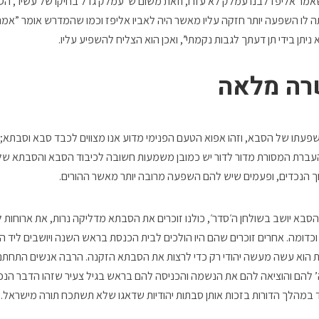
אמר אליפז לבנו עמלק לא עזרו, וזאת משום ש”עמלק גדל בחיקו של עשיו”, הס
ה לו השפעה יותר חזקה עליו מאשר היה לאביו אליפז וכמו שהמדרש אומר ”אמ
 ניתן בידי תן דעתך לגבות נקמתי”, ואכן הוא הצליח להשפיע עליו.
רה מלאה
השפעתו של הסבא, וזהו אפוא הטעם הפנימי מדוע אנו מצווים לכבד סבא וסבתא
 העברת המסורת מדור לדור יש כמובן משמעות חשובה לכיבוד הסבא והסבתא ש
 הנכדים, ופעמים שיש להם השפעה מרובה יותר מאשר ההורים.
הסבא יושב בשולחן ה׳סדר׳, כולנו זוכרים את הסבתא מדליקה נרות, את ארוחות 
כדומה. אחרים זוכרים שהם היו הולכים לבית הכנסת בראש השנה ויושבים ליד הס
הוא עשה מעשה יהודי רק כדי לרצות את הסבתא הזקנה. הרבה אנשים התחתנו עם
להם והוציאה להם את הנשמה והכניסה להם בראש בגיל צעיר שזהו הדבר הנכו
במהלך הדורות בזכות אותן סבתות יהודיות שדאגו שלא תשתכח תורה מישראל.