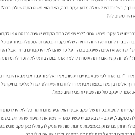
 ויבך״, רש”י נדרש לשאלה מדוע יעקב בכה, האם הוא פשוט התרגש ולכן בכה? 
א היה משיב לה?
כייתו של יעקב: פירוש אחד: ”לפי שצפה ברוח הקודש שאינה נכנסת עמו לקבורה
בדה בבית לחם והיא הייתה היחידה שלא נקברה במערת המכפלה ביחד עם כל 
י שזו אפוא הסיבה שיעקב בכה – על כך שהם לא יהיו קבורים ביחד. אבל הפירוש
”ולפי זה קשה אם היתה אומרת לו למה אתה בוכה בודאי לא הזכיר לה מיתתה 
חר: ”דבר אחר לפי שבא בידיים ריקניות, אמר: אליעזר עבד אבי אבא היו בידיו נ
 שרדף אליפז בן עשיו במצות אביו אחריו להורגו והשיגו ולפי שגדל אליפז בחיקו של 
, אמר לו יעקב טול מה שבידי והעני חשוב כמת״.
טי יותר לסיבת בכייתו של יעקב אבינו: הוא הגיע ערום וחסר-כל ולא היו לו מתנו
 לה כמקובל, יעקב – שבא מבית עשיר מאד – שמע את הסיפור שהתרחש בשעתו 
להתחתן עם יצחק באמצעות מתנות יפות שהעניק לה, ואילו כאן יעקב פוגש ב
 דבר וחצי דבר על מנת לתת לה במתנה, ולכן נשא את קולו בבכי.