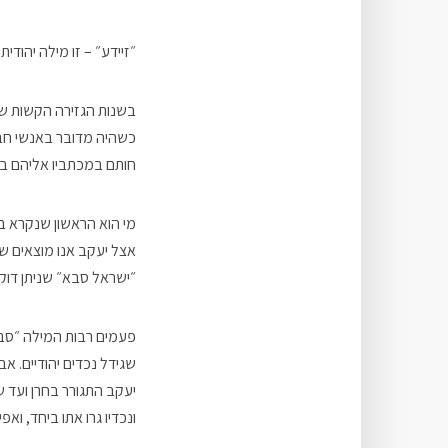
״זיידע״ – זו מילה יהוד
בשנות הגזירה הקשות של
כשהיה מדובר באנשי חב״
חותם במכתביו אליהם בש
מי הוא הראשון שנקרא בש
אצל יעקב אנו מוצאים ש
״ישראל סבא״ שניתן דוקא
פעמים רבות המילה ״סבא״
שגידל נכדים יהודיים. א
יעקב התגורר בחרן ועד 
ונכדיו גרו אתו ביחד, וא