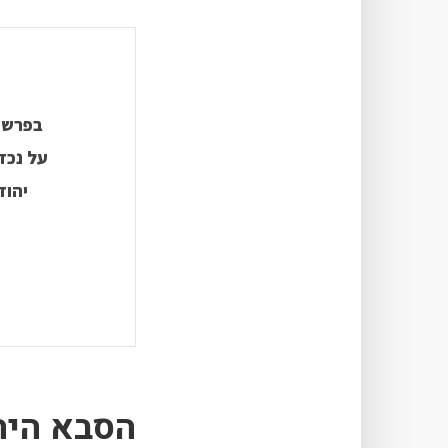
בפרשת
על נכד
יהוד
הסבא היה