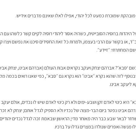
ית מובהקת שמוכרת כמעט לכל יהודי, אפילו לאלו שאינם מדברים אידיש.
 היהדות ברוסיה הסובייטית, כשהיה אסור ליהודי רוסיה לקיים קשר כלשהו עם ה
ד, או בקשר עם הרבי בעצמו, ולמרות כל זאת החסידים סיכנו את נפשם ויצרו קש
ם המחתרתי: ״זיידע״.
ם ‘סבא’? אברהם יצחק ויעקב נקראים אבות העולם (אברהם אבינו, יצחק אבינו 
בנוסף לזה שהוא נקרא ״אבינו״ הוא נקרא גם ״סבא״, כפי שאנו רואים בכמה מ
 ליעקב אבינו.
 היא כינוי לאדם זקן ושבע-ימים ולא רק כינוי לאדם שיש לו נכדים, אולם יעקב א
ברהם אבינו נפטר ביום הבר-מצוה של נכדיו ולא הספיק לגדל אותם; יצחק לא זכה 
שחזר לבאר שבע כבר היה מאוחר מדי; הראשון שבאמת זכה לגדל נכדים יהודיים ה
פילו מנשה ואפרים שנולדו במצרים גדלו על ברכיו.