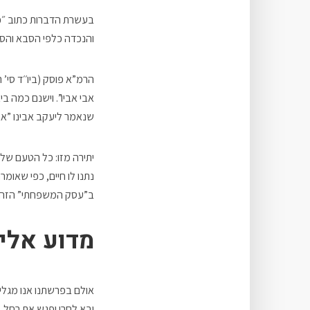
בעשרת הדברות כתוב ״כב
והנכדה כלפי הסבא והס
הרמ”א פוסק (ביו׳׳ד סי’ 
אבי אביו”. וישנם כמה בי
שנאמר ליעקב אבינו ”אבר
יתירה מזו: כל הטעם של 
נתנו לו חיים, כפי שאו
ב”עסק המשפחתי” הזה, 
מדוע אלי
אולם בפרשתנו אנו מגלים
ובא לחרן ופגש את רחל,