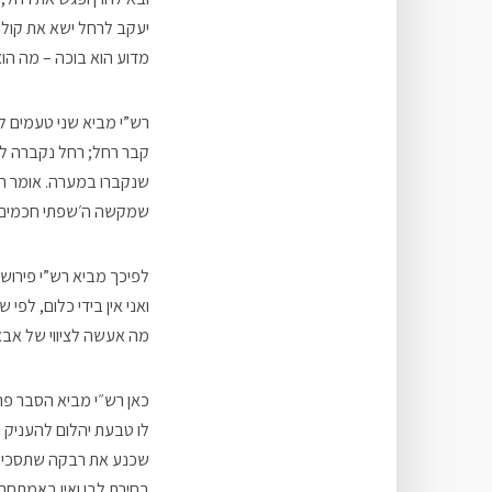
יעקב לרחל ישא את קולו
מדוע הוא בוכה – מה הו
רש”י מביא שני טעמים לב
קבר רחל; רחל נקברה ל
שנקברו במערה. אומר רש”
שמקשה ה׳שפתי חכמים׳: 
לפיכך מביא רש”י פירוש א
ואני אין בידי כלום, לפי
מה אעשה לציווי של אבא
כאן רש״י מביא הסבר פרק
לו טבעת יהלום להעניק
שכנע את רבקה שתסכים 
בחירת לבו ואין באמתחתו