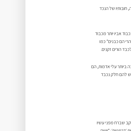
 חובותיו של הנכד
כבוד אביו יותר מכבוד
הרי הם כבנים” כמו
כבד הורים זקנים.
ה ביותר עלי אדמות, הם
יש להם חלק נכבד
עקב שברח מפני עשיו
 ׳דרמטית׳: ”וישק