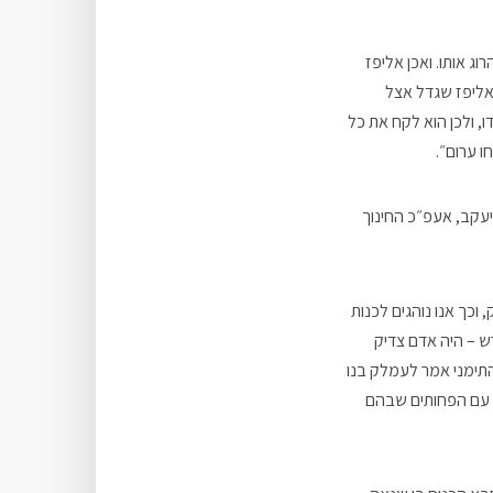
וג אותו. ואכן אליפז
 אליפז שגדל אצל
ו, ולכן הוא לקח את כל
ו ערום״.
עקב, אעפ״כ החינוך
כך אנו נוהגים לכנות
ש – היה אדם צדיק
התימני אמר לעמלק בנו
קך עם הפחותים שבהם