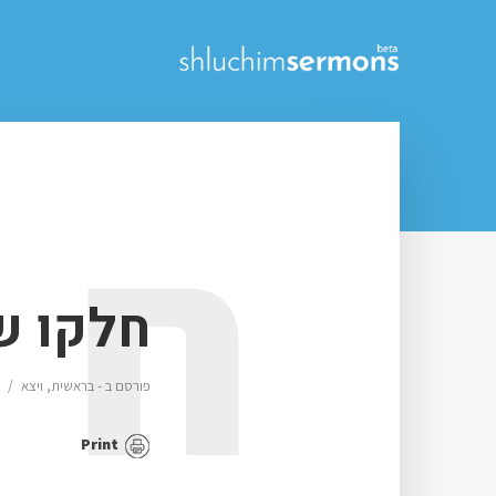
ח
חלקו ש
פורסם ב -
בראשית
,
ויצא
Print