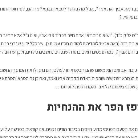
ד את אביך ואת אמך״, אבל מה בקשר לסבא וסבתא? מה הם, לפי חוקי התורה,
בתא שלו?
ר”מ ס”ק כ”ד): ”יש אומרים דאין אדם חייב בכבוד אבי אביו, ואינו נ”ל אלא דחייב ב
אורים בזה (ראה אנציקלופדיה תלמודית חכ׳׳ו עמ׳ תצ), שבכלל ידוע ש”בני בנים 
הם אביך”, וכמה פעמים רואים בתורה שנכדים נחשבים כילדים, ולכן יש חובה ל
כיבוד אב ואם הוא משום שהם הביאו אותו לעולם, הם נתנו לו את המתנה החשוב
מרת הגמרא ”שלושה שותפים באדם הקב”ה אביו ואמו”, ואם כן גם הסבא והסבתא 
שכן מציאותם של אביו ואמו נזקפת לזכותם…
פז הפר את ההנחיות
 את הטעם הפנימי מדוע חייבים בכיבוד הורים זקנים. אנו קוראים בפרשה על י
 הוא פגש את ה״באשערט״ שלו על יד הבאר. כאן מספרת לנו התורה על התרחשות