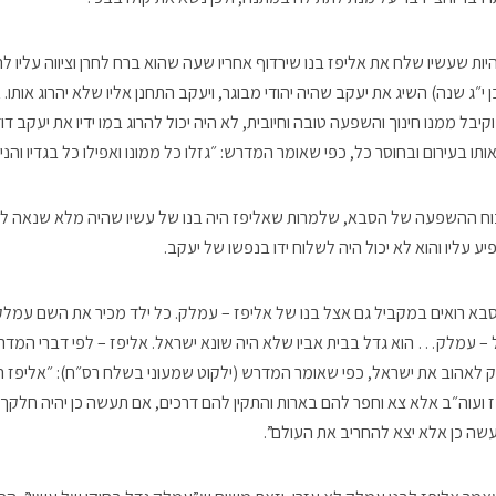
יות שעשיו שלח את אליפז בנו שירדוף אחריו שעה שהוא ברח לחרן וציווה עליו להר
 י״ג שנה) השיג את יעקב שהיה יהודי מבוגר, ויעקב התחנן אליו שלא יהרוג אותו.
קיבל ממנו חינוך והשפעה טובה וחיובית, לא היה יכול להרוג במו ידיו את יעקב דוד
תו בעירום ובחוסר כל, כפי שאומר המדרש: ״גזלו כל ממונו ואפילו כל בגדיו והניח
כוח ההשפעה של הסבא, שלמרות שאליפז היה בנו של עשיו שהיה מלא שנאה לי
עליו והוא לא יכול היה לשלוח ידו בנפשו של יעקב.
 רואים במקביל גם אצל בנו של אליפז – עמלק. כל ילד מכיר את השם עמלק, ו
 – עמלק… הוא גדל בבית אביו שלא היה שונא ישראל. אליפז – לפי דברי המדר
ק לאהוב את ישראל, כפי שאומר המדרש (ילקוט שמעוני בשלח רס״ח): ״אליפז 
ה״ז ועוה״ב אלא צא וחפר להם בארות והתקין להם דרכים, אם תעשה כן יהיה חל
עשה כן אלא יצא להחריב את העולם”.