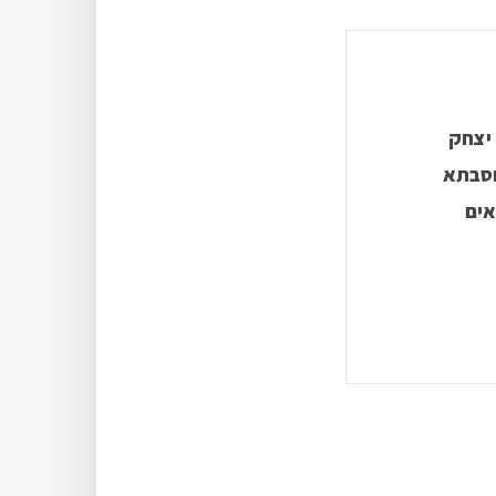
יצחק
וסבתא
אים