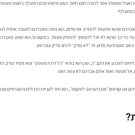
 הועיל מאומה! אמר להם ה׳חפץ חיים׳: האם מישהו מכם התעלף בשעת מעשה? 
 מתעלף!
רהם שהוא מתעתד להחריב את סדום, הוא ציפה מאברהם לתגובה אחרת לגמר
 עד כדי כך שהוא לא יוכל להמשיך להחזיק מעמד. במקום זה הוא שמע מאברה
 בטוב טעם ודעת מדוע זה ״לא צודק״ להרוג צדיק עם רשע.
ליחים לשכנע את הקב״ה, שכן הוא בודאי ״כל דרכיו משפט״ והוא תמיד צודק. ה
 אל תעשה זאת! אולם אברהם לא עשה זאת.
ניהם אנו קוראים ״ואברהם שב למקומו״, הוא חזר לענייניו הרגילים והשגרתיים ופנ
?