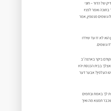
ק של הדור – חוני
בתוכה ואמר לפניו
לו גשמים מנטפין, אמר
הוא לא זז עד שירדו
דו גשמים.
הקודם ביקר בארצה״ב
אצלך בבית הכנסת יהיו
סטו העלפין? אבער דער
פת לך באמת ובתמים
שכבר תמצא מה ואיך