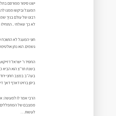
ישנו סיפור מפורסם בתלמ
המעגל וביקשו ממנו להת
רבונו של עולם בניך שמו
לא כך שאלתי .. התחילו 
חוני המעגל לא התווכח 
גשמים. הוא נתן אולטימט
החסיד ר׳ ישראל דזייקא
בשנת תר״צ הוא הביא כמ
בעה״ב במצב רוחני ירוד? 
ביסן ברויט דארף דאך דיר 
הרבי אמר לו למעשה: אנ
ממצבם של המתפללים בב
לעשות…