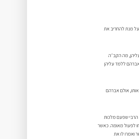
 על מנת להחריב את
עליהן, מה הקב״ה
 לאברהם ללמד עליהן
ותו, אולם אברהם
הוא לא עשה? בהתוועדות כ״ד טבת תשמ״ב (ח״ב עמ׳ 701) מספר הרבי שפעם מלכות
חו לפעול מאומה. כאשר
 ואמרו לו את