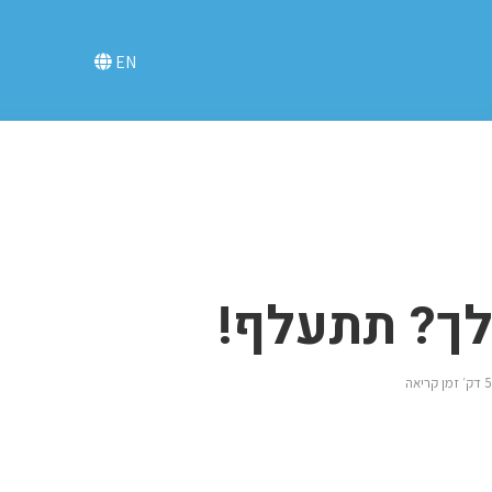
EN
ך? תתעלף!
5 דק׳ זמן קריאה