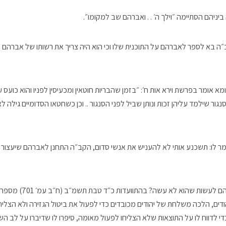
יניהם הסתיימה ״וילך ה׳ . . ואברהם שב למקומו״.
״ה בא לספר לאברהם על התוכנית שלו וכי הוא היה צריך את רשותו של אברהם
אומר בפרשת וירא אות ח׳: ״בזמן שהבריות חוטאין ומכעיסין לפניו והוא כועס 
נגור שילמד עליהן זכות ונותן שביל לפני הסנגור .. וכן כשחטאו הסדומיים גילה
 לו: תשכנע אותי לא להעניש את אנשי סדום, הקב״ה התחנן לאברהם שיעצור א
מה הקב״ה ציפה מאברהם לעשות ש
יהודים, הלכה משלחת של יהודים מכובדים כדי לפעול את ביטול הגזירה ולא הצלי
די לדווח לו על התוצאות שלא הצליחו לפעול מאומה, סיפרו לו שדיברו על לב השר