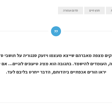
חפץ חיים
סדום ועמורה
קים מצפה מאברהם שייצא מעצמו ויזעק סנגוריה על תושבי סד
, העומדים להישמד. בתגובה הוא מציג טיעונים לוגיים… אם י
יראו הורים אכפתיים ביהדותם, הדבר ייחרט בליבם לעד.