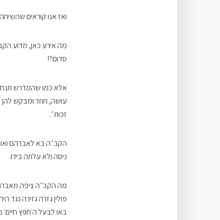
ואז אנו קוראים שהשיחה ב
מה אירע כאן, מדוע הקב
סדום?!
אלא כמו שהמדרש תנחומא 
עושה, חוזר ומבקש להן ס
זכות״.
הקב״ה בא לאברהם ואומר
ניסה ולא עלתה בידו.
פולין גזרה גזירה נגד ה
באו לבעל ה׳חפץ חיים׳ כ