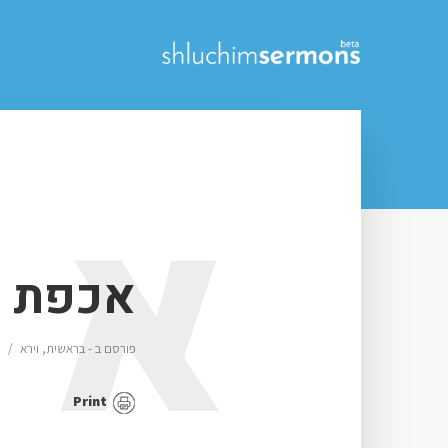
א
אכפת ל
פורסם ב -
בראשית
,
וירא
Print