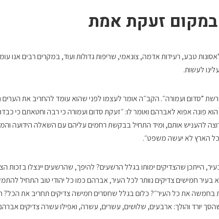
במקום זעקת אמת
ונות טבע, רעידות אדמה, צונאמי, שריפות גדולות ועוד, במקרים רבים אנו עומד
לינו לעשות.
רשת ”סדום ועמורה״. הקב״ה אומר לעצמו לפני שהוא עומד להחריב את הערים הל
וא פונה אפוא לאברהם ואומר לו: ״זעקת סדום ועמורה כי רבה וחטאתם כי כבדה
וצה להעניש אותם, ומיד התחיל בבקשת רחמים עליהם עם השאלה הידועה וה
כל הארץ לא יעשה משפט״.
עיר, הייתכן שהצדיקים ימותו בגלל הרשעים? להיפך, שהרשעים יינצלו בזכות הצ
 בעיר חמישים צדיקים נוותר לכל העיר, אברהם כמו כל יהודי טוב התחיל להתמקח
בחמשה את כל העיר״? כלום בגלל שחסרים חמישה צדיקים תחריב את הכל? הק
הסך יורד והולך: ארבעים, שלושים, עשרים, עשרה, ואפילו עשרה צדיקים אברהם