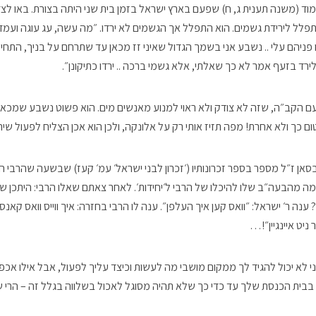
וד (משנה תענית ג, ח) שפעם בארץ ישראל בזמן בית שני היתה בצורת. באו לצדי
פלל לירידת גשמים. הוא התפלל אך הגשמים לא ירדו. ״מה עשה, עג עוגה ועמד 
 פניהם עלי .. נשבע אני בשמך הגדול שאיני זז מכאן עד שתרחם על בניך, התחי
לירד בזעף אמר לא כך שאלתי, אלא גשמי ברכה .. ירדו כתיקונן״.
עם הקב״ה, שזה לא צודק ולא ראוי למנוע מאנשים מים. הוא פשוט נשבע שמכאן 
ום כך ולא אחרת! מפה תזיז אותי רק על אלונקה, ולכן הוא אכן הצליח לפעול שיר
בסאן ז״ל מספר בספר זכרונותיו (׳זכרון לבני ישראל׳ עמ׳ קעז) שבשעה שהרבי 
ה מהבעה״ב שלו להיכלו של הרבי ל׳יחידות׳. לאחר צאתם שאלו הרבי: היתכן ש
ענה ר׳ ישראל: ״וואס קען איך העלפן״. ענה לו הרבי בחזרה: איך ווייס וואס קאנ
ניט איינגיין״!…
י לא יכול להגיד לך ממקום מושבי מה לעשות וכיצד עליך לפעול, אבל אילו אכ
ית הכנסת שלך עד כדי כך שלא תהיה מסוגל לאכול בשלווה בגלל זה – הרי 