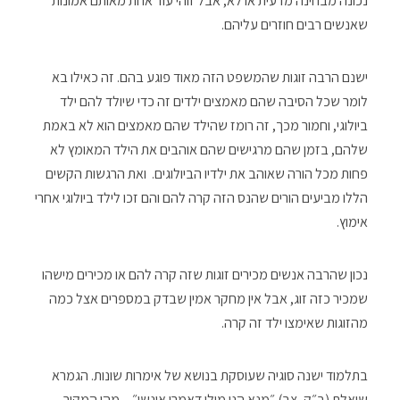
נכונה מבחינה מדעית או לא, אבל זוהי עוד אחת מאותם אמונות
שאנשים רבים חוזרים עליהם.
ישנם הרבה זוגות שהמשפט הזה מאוד פוגע בהם. זה כאילו בא
לומר שכל הסיבה שהם מאמצים ילדים זה כדי שיולד להם ילד
ביולוגי, וחמור מכך, זה רומז שהילד שהם מאמצים הוא לא באמת
שלהם, בזמן שהם מרגישים שהם אוהבים את הילד המאומץ לא
פחות מכל הורה שאוהב את ילדיו הביולוגים. ואת הרגשות הקשים
הללו מביעים הורים שהנס הזה קרה להם והם זכו לילד ביולוגי אחרי
אימוץ.
נכון שהרבה אנשים מכירים זוגות שזה קרה להם או מכירים מישהו
שמכיר כזה זוג, אבל אין מחקר אמין שבדק במספרים אצל כמה
מהזוגות שאימצו ילד זה קרה.
בתלמוד ישנה סוגיה שעוסקת בנושא של אימרות שונות. הגמרא
שואלת (ב״ק, צב) ״מנא הני מילי דאמרי אינשי״ – מהו המקור