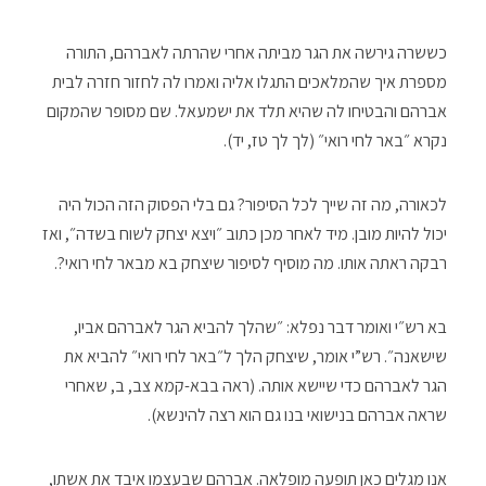
כששרה גירשה את הגר מביתה אחרי שהרתה לאברהם, התורה
מספרת איך שהמלאכים התגלו אליה ואמרו לה לחזור חזרה לבית
אברהם והבטיחו לה שהיא תלד את ישמעאל. שם מסופר שהמקום
נקרא ״באר לחי רואי״ (לך לך טז, יד).
לכאורה, מה זה שייך לכל הסיפור? גם בלי הפסוק הזה הכול היה
יכול להיות מובן. מיד לאחר מכן כתוב ״ויצא יצחק לשוח בשדה״, ואז
רבקה ראתה אותו. מה מוסיף לסיפור שיצחק בא מבאר לחי רואי?.
בא רש״י ואומר דבר נפלא: ״שהלך להביא הגר לאברהם אביו,
שישאנה״. רש”י אומר, שיצחק הלך ל״באר לחי רואי״ להביא את
הגר לאברהם כדי שיישא אותה. (ראה בבא-קמא צב, ב, שאחרי
שראה אברהם בנישואי בנו גם הוא רצה להינשא).
אנו מגלים כאן תופעה מופלאה. אברהם שבעצמו איבד את אשתו,