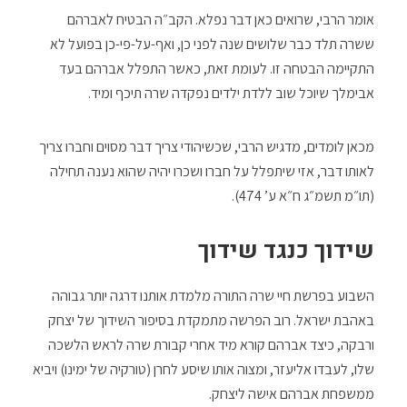
אומר הרבי, שרואים כאן דבר נפלא. הקב״ה הבטיח לאברהם
ששרה תלד כבר שלושים שנה לפני כן, ואף-על-פי-כן בפועל לא
התקיימה הבטחה זו. לעומת זאת, כאשר התפלל אברהם בעד
אבימלך שיוכל שוב ללדת ילדים נפקדה שרה תיכף ומיד.
מכאן לומדים, מדגיש הרבי, שכשיהודי צריך דבר מסוים וחברו צריך
לאותו דבר, אזי שיתפלל על חברו ושכרו יהיה שהוא נענה תחילה
(תו״מ תשמ״ג ח״א ע’ 474).
שידוך כנגד שידוך
השבוע בפרשת חיי שרה התורה מלמדת אותנו דרגה יותר גבוהה
באהבת ישראל. רוב הפרשה מתמקדת בסיפור השידוך של יצחק
ורבקה, כיצד אברהם קורא מיד אחרי קבורת שרה לראש הלשכה
שלו, לעבדו אליעזר, ומצוה אותו שיסע לחרן (טורקיה של ימינו) ויביא
ממשפחת אברהם אישה ליצחק.