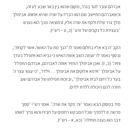
אברהם עובר לגור בגרר, מקום שהוא בין באר שבע לעזה,
וכשאברהם התיישב שם הוא הכריז על שרה שהיא אחותו. אבימלך
מלך גרר שלח ולקח את שרה אליו, וכתוצאה מכך הוא נענש
״בעצירת כל נקבים של זרע״ (כ, ט – רש״י).
הקב״ה בא אליו בחלום ואמר לו ״הנך מת על האשה אשר לקחת״,
ובסוף נאמר לו ״ועתה השב אשת האיש כי נביא הוא ויתפלל בעדך
וחיה״ (כ, ז). ואכן אבימלך החזיר אותה לאברהם, אברהם התפלל
על אבימלך ״וירפא אלוקים את אבימלך… וילדו״, ״כי עצור עצר ה׳
בעד כל רחם לבית אבימלך״, ובזכות תפילתו של אברהם שוב
חזרה להם היכולת ללדת ילדים.
מיד בפסוק הבא נאמר ״וה׳ פקד את שרה״. אומר רש״י ״סמך
פרשה זו ללמדך שכל המבקש רחמים על חבירו והוא צריך לאותו
דבר הוא נענה תחילה״ (כא, א – רש״י).