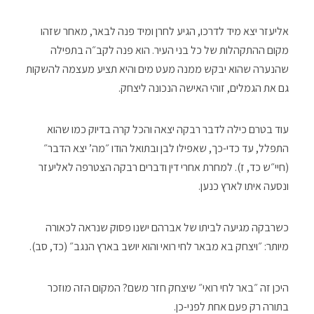
אליעזר יצא מיד לדרכו, הגיע לחרן ומיד פנה לבאר, מאחר שזהו
מקום ההתקהלות של כל בני העיר. הוא פנה לקב״ה בתפילה
שהנערה שהוא יבקש ממנה מעט מים והיא תציע מעצמה להשקות
גם את הגמלים, זוהי האישה הנכונה ליצחק.
עוד בטרם כילה לדבר רבקה יצאה והכל קרה בדיוק כמו שהוא
התפלל, עד כדי-כך, שאפילו לבן ובתואל הודו ״מה’ יצא הדבר״
(חיי״ש כד, ז). למחרת אחרי דין ודברים רבקה הצטרפה לאליעזר
ונסעה איתו לארץ כנען.
כשרבקה מגיעה לביתו של אברהם ישנו פסוק שנראה לכאורה
מיותר: ״ויצחק בא מבאר לחי רואי והוא יושב בארץ הנגב״ (כד, סב).
היכן זה ״באר לחי רואי״ שיצחק חזר משם? המקום הזה מוזכר
בתורה רק פעם אחת לפני-כן.