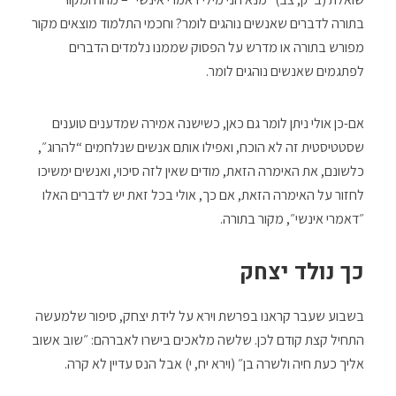
בתורה לדברים שאנשים נוהגים לומר? וחכמי התלמוד מוצאים מקור
מפורש בתורה או מדרש על הפסוק שממנו נלמדים הדברים
לפתגמים שאנשים נוהגים לומר.
אם-כן אולי ניתן לומר גם כאן, כשישנה אמירה שמדענים טוענים
שסטטיסטית זה לא הוכח, ואפילו אותם אנשים שנלחמים “להרוג״,
כלשונם, את האימרה הזאת, מודים שאין לזה סיכוי, ואנשים ימשיכו
לחזור על האימרה הזאת, אם כך, אולי בכל זאת יש לדברים האלו
״דאמרי אינשי״, מקור בתורה.
כך נולד יצחק
בשבוע שעבר קראנו בפרשת וירא על לידת יצחק, סיפור שלמעשה
התחיל קצת קודם לכן. שלשה מלאכים בישרו לאברהם: ״שוב אשוב
אליך כעת חיה ולשרה בן״ (וירא יח, י) אבל הנס עדיין לא קרה.