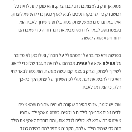
עסוק אך ורק בלמצוא בת זוג לבנו יצחק, והוא מוכן לתת לו את כל
רכושו, רק כדי שרבקה תסכים לבוא לארץ כנען כדי להינשא ליצחק.
ואילו באותם ימים ממש, יצחק עסוק בלחפש שידוך לאביו. הוא
בעצמו נוסע לבאר לחי רואי ומביא את הגר חזרה כדי שאברהם
יחזור ויישא אותה לאשה.
בפרשת וירא מדובר על ״המתפלל על חברו״, ואילו כאן לא מדובר
על
תפילה
אלא על
עשיה
. אברהם שלח את העבד שלו כדי לדאוג
לשידוך ליצחק, ויצחק בעצמו קם ועשה מעשה, הוא נסע לבאר לחי
רואי כדי להביא את הגר. אולי לכן השידוך של יצחק הלך כל-כך
חלק, כי הוא דאג לאביו.
ואולי יש לומר, שזוהי הסיבה שקורה לעיתים שהורים שמאמצים
ילדים זוכים אחר-כך לילדים ביולוגיים. כשזוג מאמץ ילד שהוריו
מאיזו סיבה שהיא לא יכולים לגדל אותו, והם בוחרים לאמץ את הילד
הזה כדי שיהיה הילד שלהם, הקב״ה מחזיר להם במידה כנגד