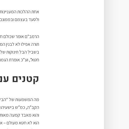
אחת ההלכות המעניינות 
ולסעד בעצמם ובממונם אנ
הרמב”ם אומר שכולם חיי
תורה אפילו לא לבנין ה
בשביל הבל תינוקות של ב
חטא”, וע”כ אומרת הגמרא
קטנים עם
מה המשמעות של “הבל ש
הקב”ה, כמ”ש בישעיהו “כ
והוא מאבד קמעה מאותו י
הוא לא חטא מעולם – אצ