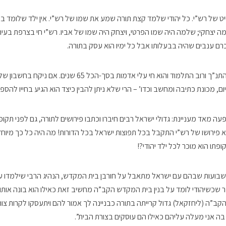
ייט של רש”י. כל יהודי שלמד קצת תורה שמע את שמו של רש”י. אין ילד שלומד ב
 יצחקי; שלמה היה שמו הפרטי, ויצחק היה שמו של אביו. רש”י חי בצרפת בעיר טר
רם ענבים שהיה בבעלותו אבל כל ימיו הוא עסק בתורה.
רש”י כתב פירוש על כל התנ”ך ורוב התלמוד והוא חי עלי אדמות בסך-הכ
, מכונת כתיבה ומחשב וכדו’ – הרי שלא ניתן להבין כיצד הוא הגיע בחייו להספק 
ה מאד מעניינת: גדולי ישראל רבים חיברו וכתבו פירושים לתורה, גם לפני תקופת
א פירושו של רש”י התקבל בכל תפוצות ישראל בכל הדורות! מה היה כל כך מיוחד
תו הוא מוכר לכל ילד יהודי?!
בועות שבהם עם ישראל מתאבל על חורבן בית המקדש, הנהיג הרבי שילמדו על
שכשיהודי לומד על בנין בית המקדש הקב”ה מחשיב זאת כאילו הוא בונה אותו
 הקב”ה (ליחזקאל) גדול קרייתה בתורה כבניינה לך אמור להם ויתעסקו לקרות צ
בה אני מעלה עליהם כאילו הם עוסקים בצורת הבית”.