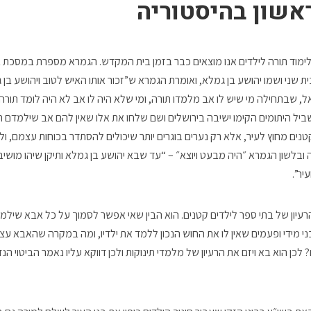
אשון בהיסטוריה
ימוד תורה לילדים אנו מוצאים כבר בזמן בית המקדש. הגמרא מספרת במסכת 
ית שני ושמו יהושע בן גמלא, ואומרת הגמרא ש”זכור אותו האיש לטוב ויהושע 
 שבתחילה מי שיש לו אב מלמדו תורה, ומי שלא היה לו אב לא היה לומד תורה”
שביל היתומים הקימו ישיבה בירושלים ושם שלחו את אלו שאין להם אב שילמדם ת
 קטנים מחוץ לעיר, אלא רק נערים בוגרים יותר שיכולים להסתדר בכוחות עצמם, ו
ובלשון הגמרא ״היה מבעט ויוצא״ – “עד שבא יהושע בן גמלא ותיקן שיהו מושיבי
יר”.
רעיון של בתי ספר לילדים קטנים. הוא הבין שאי אפשר לסמוך על כל אבא שילמ
י מידי ופעמים שאין לו את החוש הנכון ללמד את ילדיו, ומה במקרה שהאבא עצמ
ו? לכן הוא בא ויזם את הרעיון של מלמדי תינוקות ולכן דווקא עליו נאמר הביטוי הנ