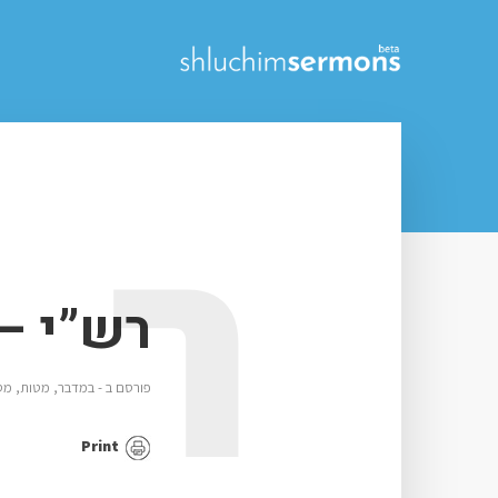
ר
רש”י –
פורסם ב -
במדבר
,
מטות
,
מס
Print