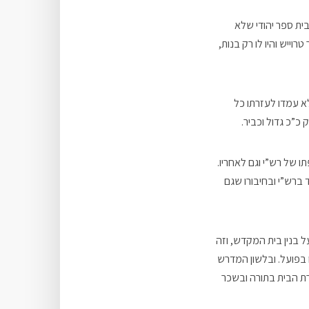
בית ספר יהודי שלא
וייש והיו לו רק בנות,
ל 65 שנים. אם ניקח בחשבון שלא עמדו לעזרתו כל
כ”כ גדול וכביר.
ו של רש”י וגם לאחריו.
 ברש”י ובחיבורו שגם
 בנין בית המקדש, וזה
 בפועל. ובלשון המדרש
ורת הבית בתורה ובשכר