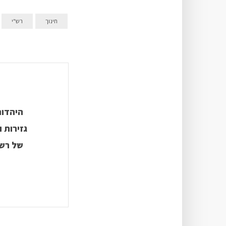
חינוך
רש"י
היהדות
גזירות 
של רש”