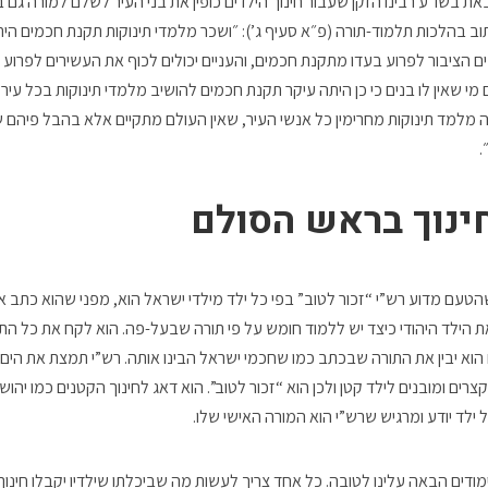
את בשו״ע רבינו הזקן שעבור חינוך הילדים כופין את בני העיר לשלם למורה גם
תוב בהלכות תלמוד-תורה (פ״א סעיף ג’): ״ושכר מלמדי תינוקות תקנת חכמים ה
ייבים הציבור לפרוע בעדו מתקנת חכמים, והעניים יכולים לכוף את העשירים לפרו
שאין לו בנים כי כן היתה עיקר תקנת חכמים להושיב מלמדי תינוקות בכל עיר ועי
 מלמד תינוקות מחרימין כל אנשי העיר, שאין העולם מתקיים אלא בהבל פיהם של
.
ינוך בראש הסולם
טעם מדוע רש”י “זכור לטוב” בפי כל ילד מילדי ישראל הוא, מפני שהוא כתב א
ת הילד היהודי כיצד יש ללמוד חומש על פי תורה שבעל-פה. הוא לקח את כל הת
הוא יבין את התורה שבכתב כמו שחכמי ישראל הבינו אותה. רש”י תמצת את הים
ם ומובנים לילד קטן ולכן הוא “זכור לטוב”. הוא דאג לחינוך הקטנים כמו יהושע
ילד יודע ומרגיש שרש”י הוא המורה האישי שלו.
דים הבאה עלינו לטובה. כל אחד צריך לעשות מה שביכלתו שילדיו יקבלו חינוך יה