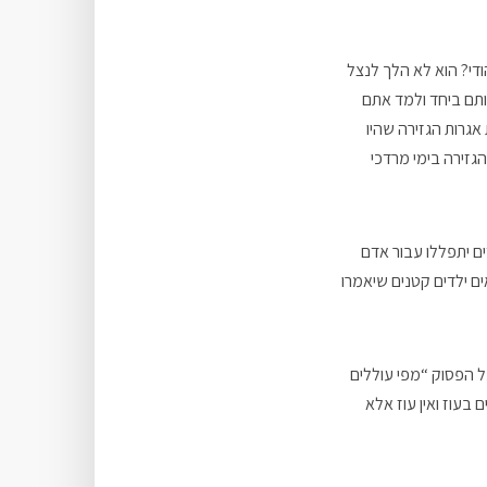
די? הוא לא הלך לנצל
 מספר – הלך וקיבץ 22 אלף ילדים ואסף אותם ביחד ולמד אתם
גרות הגזירה שהיו
גזירה בימי מרדכי
ים יתפללו עבור אדם
ים ילדים קטנים שיאמרו
ל הפסוק “מפי עוללים
 בעוז ואין עוז אלא