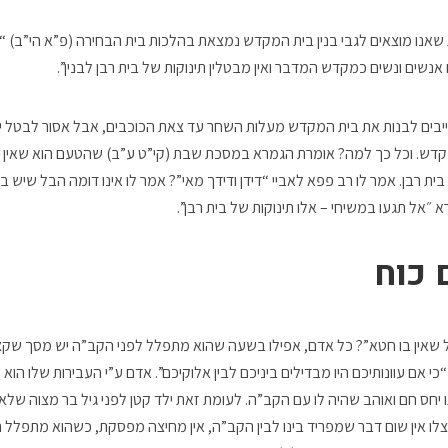
שאנו מוצאים לגבי בנין בית המקדש נמצאת בהלכות בית הבחירה (פ”א הי”ב) “הכ
שים ונשים כמקדש המדבר ואין מבטלין תינוקות של בית רבן לבנין”.
בים לבנות את בית המקדש מעלות השחר עד צאת הכוכבים, אבל אסור לבטל יל
מקדש. וכל כך למה? אומרת הגמרא במסכת שבת (קי”ט ע”ב) שהטעם הוא שאין 
ית רבן. אמר לו רב פפא לאביי “דידן ודידך מאי”? אמר לו אינו דומה הבל שיש ב
 ״אל תגעו במשיחי – אלו תינוקות של בית רבן”.
 כוח
אין בו חטא”? כל אדם, אפילו בשעה שהוא מתפלל לפני הקב”ה יש מסך שקצת 
י אם עוונותיכם היו מבדילים ביניכם לבין אלוקיכם”. אדם ע”י העבירות שלו ה
חס חם ואוהב שהיה לו עם הקב”ה. לעומת זאת ילד קטן לפני גיל בר מצוה שלא 
לו אין שום דבר שמפריד בינו לבין הקב”ה, אין מחיצה מפסקת, כשהוא מתפלל ה