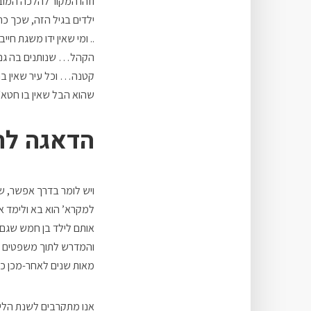
וזהו המקור להלכה המוב
ילדים בגיל הזה, שכך כ
.. ומי שאין ידו משגת ח
הקהל… שנותנים בה גם מי 
קטנה… וכל עיר שאין בה
שהוא הבל שאין בו חטא״
הדאגה לח
ויש לומר בדרך אפשר, שה
למקרא’ הוא בא ולימד א
אותם לילד בן חמש שגם 
והמדרש לתוך משפטים קצרי
מאות שנים לאחר-מכן כל 
אנו מתקרבים לשנת הלימו