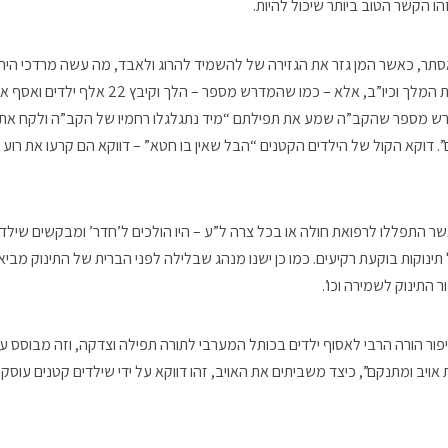
הו הקשר הטוב ביותר שיכול להיות.
אסתר, כאשר המן גזר את הגזירה של להשמיד להרוג ולאבד, מה עשה מרדכי היהו
את הקשרים שיש לו בבית המלך וכיו”ב, אלא – כמו שהמדרש
רש מספר שהקב”ה שמע את תפילתם “מיד נתגלגלו רחמיו של הקב”ה ולקח את א
. דוקא הקול של הילדים הקטנים “הבל שאין בו חטא” – דווקא הם קרעו את רוע ה
אשר התפללו לרפואת חולה או בכל צרה ל”ע – היו הולכים ל’חדר’ ומבקשים שילד
ל תינוקות בוקעת רקיעים. כמו כן ישנו מנהג שבלילה לפני הברית של התינוק מביא
 התינוק לשמירה וכו’.
פור הורה הרבי לאסוף ילדים בכותל המערבי לתורה תפילה וצדקה, וזה מבוסס ע
 אויב ומתנקם”, כיצד משביתים את האויב, זהו דווקא על ידי שילדים קטנים עוסקים