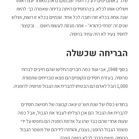
שלו. באותם ימים ידע כל חסיד שבמוקדם או במאוחר יעצרו אותו
וישליכו אותו לכלא. בין החסידים הייתה בדיחה שאמרה כך: להיות
שנה אחת בכלא זוהי חובה לכל אחד. שנתיים בכלא זו רשות, ושלש
שנים זה ‘מחזי כיהורא’ – אתה מנסה לעשות רושם… ובקיצור:
לחסיד צעיר לא היה עתיד ברוסיה.
הבריחה שכשלה
בסוף 1948, אבי ועוד כמה חברים החליטו שהם חייבים לברוח
מרוסיה. בעזרת חסידים מקומיים הם מצאו מבריחים שתמורת
1,000 רובל לאדם הם הבטיחו להבריח את הגבול מרוסיה לרומניה.
בחודש כסלו של שנת תש״ט יצאה קבוצה של חמישה חסידים
להבריח את הגבול. הם אכן הצליחו לעבור את הגבול, אבל כמה
שעות אחרי שהם כבר שהו על אדמת רומניה הם נתפסו על ידי
משמר הגבול הרומני, נעצרו, והוחזרו לידיהם של משמר הגבול
הרוסיה. משם הדרך לכלא הייתה קצרה.