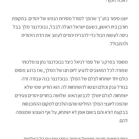
לאכול חמץ?
ישנו סיפור בתנ״ך שהפך למודל מסירות הנפש של יהודים. בתקופת
חורבן בית ראשון, כשעם ישראל הוגלה לבבל, נבוכדנצר מלך בבל
ניסה לעשות הכול כדי להכריח יהודים לעזוב את הדת היהודית
ולהתבולל.
מסופר בפרק ג׳ של ספר דניאל כיצד נבוכדנצר נתן צו מלכותי
שמורה לכל התושבים להגיע ליום חגו של המלך, ואז ברגע מסוים
כולם יחד ישתחוו לצלם של המלך. נבוכדנצר בנה עבודה זרה
בגודל ענק וכולם הצטוו להשתחוות לה. הוא הודיע שמי שלא
ישתחווה לצלם יושלך לכבשן האש. שלושה בחורים יהודים צעירים
שהפכו ליועצי המלך החליטו שהם הולכים למקום ההתכנסות
בבקעת דורא והם בשום אופן לא ישתחוו, על אף העונש שמצופה
להם.
ביום המיועד חנניה מישאל ועזריה עמדו שם עם כל האלפים,