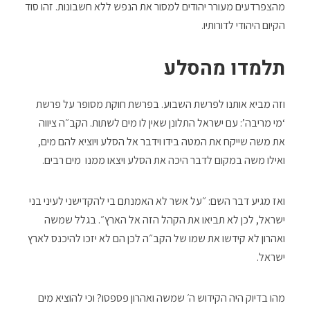
מהצפרדעים מעורר יהודים למסור את הנפש ללא חשבונות. זהו סוד
הקיום היהודי לדורותיו.
תלמדו מהסלע
וזה מביא אותנו לפרשת השבוע. בפרשת חוקת מסופר על פרשת
‘מי מריבה’: עם ישראל התלונן שאין לו מים לשתות. הקב״ה ציווה
את משה שייקח את המטה בידו וידבר אל הסלע ויוציא להם מים,
ואילו משה במקום לדבר היכה את הסלע ויצאו ממנו מים רבים.
ואז מגיע דבר השם: ״על אשר לא האמנתם בי להקדישני לעיני בני
ישראל, לכן לא תביאו את הקהל הזה אל הארץ״. בגלל שמשה
ואהרון לא קידשו את שמו של הקב״ה לכן הם לא יזכו להיכנס לארץ
ישראל.
מהו בדיוק היה הקידוש ה׳ שמשה ואהרון פספסו? וכי להוציא מים