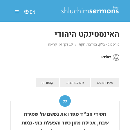
EN
האינסטינקט היהודי
פורסם ב -
בלק
,
במדבר
,
חקת
10 דק׳ זמן קריאה
Print
מסירות נפש
משה גרינברג
קומוניזם
חסידי חב”ד מסרו את נפשם על שמירת
שבת, אכילת מזון כשר והפעלת בתי-כנסת