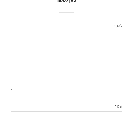
כאן למטה
להגיב
שם
*