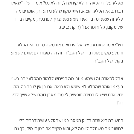
מסלע על ידי הכאה זה לא קידוש ה׳, זה לא נס? אומר רש״י: ״שאילו
דברתם אל הסלע והוציא, הייתי מקודש לעיני העדה, ואומרים מה
סלע זה שאינו מדבר ואינו שומע ואינו צריך לפרנסה, מקיים דבורו
של מקום, קל וחומר אנו״ (חוקת כ, יב).
רש״י אומר שאם עם ישראל היו רואים את משה מדבר אל הסלע
והסלע מקיים את דבריו של הקב״ה, זה היה מעורר גם אותם לשמוע
בקולו של הקב״ה.
אבל לכאורה זה נשמע מוזר. מה הפירוש ללמוד מהסלע? הרי רש״י
בעצמו אומר שהסלע לא שומע ולא רואה ואם-כן אין לו בחירה. מה
יכול אדם שיש לו בחירה חופשית ללמוד מאבן דומם שלא שייך לכל
זה?
התשובה היא שזה בדיוק המסר. כמו שהסלע עושה דברים בלי
לחשוב מה משתלם לו ומה לא, והוא מקיים את רצון ה׳ מיד, כך גם