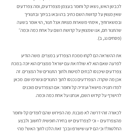
לכבשן האש, נשאו קל וחומר בעצמן מצפרדעים, ומה צפרדעים
שאין מצווין על קדושת השם כתיב בהו ובאו בביתך ובתנוריך
ובמשארותיך, אימתי משארות מצויות אצל תנור, הוי אומר בשעה
שהתנור חם, אנו שמצווין על קדושת השם על אחת כמה וכמה״
(פסחים נג, ב).
את ההשראה הם לקחו ממכת הצפרדע במצרים. משה הודיע
לפרעה שאם הוא לא שולח את עם ישראל ממצרים הוא יוכה במכת
צפרדעים שיכנסו לבתים למיטות ולתוך התנורים של המצרים. זה
אכן מה שקרה. הצפרדעים נכנסו לתוך התנורים ונשרפו שם. מכאן
למדו חנניה מישאל ועזריה קל וחומר: אם הצפרדעים מוכנים
להישרף על קידוש השם, אנחנו על אחת כמה וכמה.
לכאורה זוהי דרשה לא מובנת. מה הפירוש שהם לומדים קל-וחומר
מהצפרדעים – וכי לצפרדעים יש בחירה חופשית לחשוב ולבצע
החלטות?! וכי הם ידעו שישרפו ובכך זאת הלכו לתוך האש? מהי