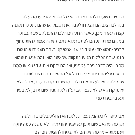
החסידים שעזרו להם בצד הרוסי של הגבול לא ידעו מה עלה
בגורלם. האם הם הצליחו לעבור את הגבול, או שהם נתפסו. תקופה
קצרה לאחר מכן, כאשר החסידים הלכו להתפלל בשבת בבוקר
במקום מחתרתי, הם לפתע ראו את אבי (שהיה אמור להיות מחוץ
לברית-המועצות) עומד בין שני אנשי קג״ב. הם העמידו אותו שם
בזמן שהמתפללים הגיעו בתקווה שכאשר הוא יזהה אנשים שהוא
מכיר, יהיה הדבר ניכר על פניו, ואז הם יחקרו אותו עד שיוציאו ממנו
פרטים עליהם. פחד אימים נפל על החסידים. הם היו בטוחים
שבלילה יבואו לעצור את כולם כמו שכבר קרה בעבר, אבל הלא
יאומן קרה. איש לא נעצר. אבי ע״ה לא הסגיר שום אדם, לא בפיו
ולא בהבעות פניו.
אבי סיפר לי כשהוא נעצר ונכלא, הוא החליט בליבו בהחלטה
תקיפה שהוא בשום אופן לא יסגיר יהודי אחר. לא משנה כמה יחקרו
ויענו אותו – מהפה שלו הם לא יצליחו להוציא שום שֵׁם.