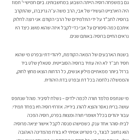
גם במשפחה רוסיה הייתה השבוע במחשבותינו. ביום חמישי י’ תמוז
היה היארצייט העשירי של אבי, הרב משה ע״ה גרינברג, שהתקרב
ברוסיה לחב”ד על ידי התלמידים של הרבי הקודם. אני רוצה לחלוק
איתכם כמה סיפורים על אבי כדי לקבל איזה שהוא מושג כיצד היו
נראים החיים ברוסיה באותם שנים.
בשנות הארבעים של המאה הקודמת, ליהודי דתי ובפרט מי שהוא
חסיד חב״ד לא היה עתיד ברוסיה הסובייטית. סטאלין שלט ביד
ברזל ביותר ממאתיים מיליון אנשים, כל הדתות הוצאו מחוץ לחוק,
והממשלה נלחמה בכל דת ובפרט בדת היהודית.
מי שנתפס מלמד תורה לכמה ילדים – נשלח לסיביר. מוהל שנתפס
עושה ברית נאסר והוצא להורג בירייה. אזרחי רוסיה חיו בפחד תמידי.
עבור יהודים בכלל ושומרי תורה ומצוות בפרט, רוסיה הפכה
לבית-סוהר אחד ענק. כשמישהו מנסה לקבל אישור יציאה מרוסיה
הוא נחשב לבוגד, כי פטריוט אמיתי לא בורח מהמדינה האהובה