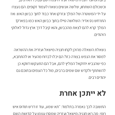
וכשכולם השתחוו, שלשה אנשים נשארו לעמוד זקופים. הם נעצרו
על-ידי המשטרה של המלך ונזרקו אחר כבוד לתוך כבשן האש. ואז
התרחש נס אדיר: השלושה טיילו בתוך כבשן האש כמו בפארק!
המלך קרא להם לצאת מהכבשן, והוא קיבל דרך ארץ גדול לאלוקי
היהודים.
נשאלת השאלה מהיכן לקחו חנניה מישאל ועזריה את ההשראה
למסור את הנפש בצורה כזו? הם יכלו לברוח מהעיר או להתחבא,
כפי שהנביא יחזקאל המליץ להם, אבל הם התעקשו דווקא כן
להשתתף ולקדש שם שמים ברבים, מול כל העמים ובתוכם גם
יהודים רבים.
לא ייתכן אחרת
התשובה לכך נאמרה בתלמוד: ״תא שמע, עוד זו דרש תודוס איש
רומי. מה ראו חנניה מישאל ועזריה שמסרו עצמן על קדושת השם