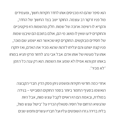
הוא סיפר שהם היו מכניסים אותו לחדר חקירות חשוך, ומעמידים
מול פניו זרקור רב עוצמה. החוקר ישב בצד החשוך של החדר,
והקריא לו רשימה ארוכה של שמות. חלק מהשמות היו פיקטיביים
והחוקרים ידעו שאין לו מושג מי הם, אולם בתוכם הם שיבצו שמות
של חסידים מבוקשים. החוקרים קיוו שכאשר הוא ישמע שם מוכר,
פניו קצת ישתנו והם יצליחו לזהות שהוא מכיר את האדם, ואז יחקרו
אותו על מעשיו של אותו אדם. אבל אבי נהג לחזור פרקי תניא במוחו
באותו זמן והוא אפילו לא שמע את השמות. הוא רק ענה כל הזמן
״לא מכיר״.
אחרי כמה חודשי חקירות ומשפט ניתן פסק הדין. חברי הקבוצה
הואשמו בסעיף החמור ביותר בספר החוקים הסובייטי – בגידה
במולדת, ובאמת הם היו ראויים לקבל עונש מוות, אבל היות
שהנשיא הרחום של רוסיה סטאלין הכריז על ‘ביטול עונש מות’,
בלית ברירה גזרו השופטים עליו ועל חבריו עשרים וחמש שנים