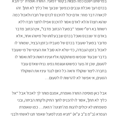
בפרשתנו ישנם כמה מצוות בקשר לפועל. התורה אומרת “כי תבא
בכרם רעך ואכלת ענבים כנפשך שבעך ואל כליך לא תתן”. זהו
לכאורה דבר מוזר: אדם יכול להיכנס לכרם של חברו ולאכול כמה
שהוא רוצה! והלא לאדם אסור להיכנס אפילו לחצר חברו ללא
רשותו! בא רש”י ואומר “בפועל הכתוב מדבר”, אין הכתוב מדבר
באדם זר שנכנס ואוכל בכרם שבבעלותו של מישהו אחר, אלא
מדובר בפועל שעובד בכרם של מעבידו בזמן הבציר, שמותר לו
לאכול בזמן העבודה, כדי שלא יהא סובל את העינוי של מי שעובד
בדבר שבעוד שנפשו משתוקקת אליו ועיניו רואות וכלות ואסור לו
לטעום, שכן זה צער כפשוטו ועוגמת נפש. נניח שאדם עובד
בחברה ליצור שוקולד ורואה כל היום לנגד עיניו את השוקולד
הטעים, אי אפשר לא להרשות לו לטעום…
אבל כאן מוסיפה התורה ואומרת, אמנם מותר לך לאכול אבל “אל
כליך לא תתן”, אסור לו להכניס לתוך התיק ולקחת הביתה, ובני
משפחתו לא יכולים להנות מה’חגיגה’ הזאת… כמו שאומרת
הגמרא (ב”מ צ”ב ע”א) “תניא מנין לפועל שאמר תנו לאשתי ולבני