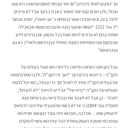
א) “נוהגים לאחר (לביהכנ”ס) יותר מבחול משום שהשינה היא עונג
שבת”, ולכן ישנים קצת יותר מאוחר בשבת בבוקר אבל לא צריכים
להדר בזה, וכמו שהרבי אומר (בשיחת כ’ אב תשט”ו, ‘תורת מנחם’
י”ד עמ’ 252): “מצוות שהגוף נהנה מהם כמו מצוות שבאכילה
ושתיה בהם לא צריכים להיות מונח בכל מהותו, שכן צריכים לידע
שבמקום שבו מסתיימת המצוה מתחיל ענין הרשות ולאח”כ בא גם
ענין האיסור”.
אבל כאן ישנה הוראה נפלאה: כל יהודי הוא פועל בעולמו של
הקב”ה – כי תבוא בכרם רעך “רעך זה הקב”ה”, ולכן כשאדם עושה
את עבודתו הקב”ה מתיר לו לאכול תוך כדי עבודה, הוא יכול להנות
מעולמו של הקב”ה “כרמי שלי” אבל יש להיזהר “לא להגזים”,
לאכול – כן, אבל לא לעבור את הגבול (ראה גם בשיחת תצא
תשמ”ה עמ’ 2894) כי אז לא בטוח שהמעביד שלו ירצה להמשיך
להעסיק אותו… ואדרבה, אם הוא יהיה עובד הגון וטוב ויוכיח את
עצמו כמי שטובת העסק עומדת לנגד עיניו הוא עשוי להתקדם