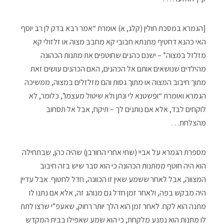
[הגמרא במסכת חולין (קלג, א) אומרת “אמר רבא בדק לן רב יוסף
האי כהנא דחטיף מתנתא חבובי קא מחבב מצוה או זלזולי קא
מזלזל במצוה” – ישנם כהנים שחוטפים את מתנות הכהונה
מהילדים שנושאים אותם אל הכהנים, האם הכהנים עושים זאת
מתוך חיבוב המצוה או מתוך גסות והם מזלזלים במצוה, ממשיכה
הגמרא ואומרת “ופשטנא לי ונתן ולא שיטול מעצמו”, כלומר, לא
לוקחים לבד, אלא אם נותנים לך – תיקח, אבל אל תסחוב
מהצלחת…
מספרת הגמרא על אביי (שחי אחרי החורבן) שהיה כהן, שבתחילה
הוא היה חוטף ממתנות הכהונה כי הוא סבר שיש בזה חיבוב
המצווה, אבל לאחר ששמע שאין זו הכוונה, חדל לחטוף. אבל עדיין
היה מבקש בפה, ולאחר זמן חדל גם מנוהג זה, אלא אם נתנו לו
מתנה הוא לקח. לאחר זמן הוא הלך יותר רחוק, שאעפ”י שרצו לתת
לו מתנות הוא נמנע מלקחת, כי הוא שמע שאפילו בבית המקדש