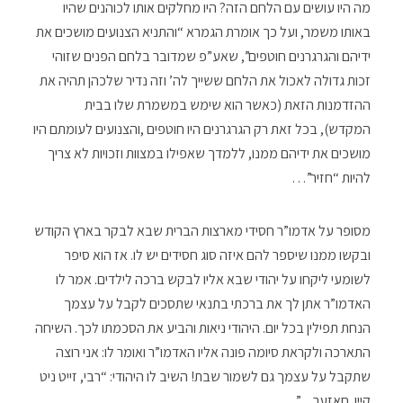
מה היו עושים עם הלחם הזה? היו מחלקים אותו לכוהנים שהיו
באותו משמר, ועל כך אומרת הגמרא “והתניא הצנועים מושכים את
ידיהם והגרגרנים חוטפים”, שאע”פ שמדובר בלחם הפנים שזוהי
זכות גדולה לאכול את הלחם ששייך לה’ וזה נדיר שלכהן תהיה את
ההזדמנות הזאת (כאשר הוא שימש במשמרת שלו בבית
המקדש), בכל זאת רק הגרגרנים היו חוטפים ,והצנועים לעומתם היו
מושכים את ידיהם ממנו, ללמדך שאפילו במצוות וזכויות לא צריך
להיות “חזיר”…
מסופר על אדמו”ר חסידי מארצות הברית שבא לבקר בארץ הקודש
ובקשו ממנו שיספר להם איזה סוג חסידים יש לו. אז הוא סיפר
לשומעי ליקחו על יהודי שבא אליו לבקש ברכה לילדים. אמר לו
האדמו”ר אתן לך את ברכתי בתנאי שתסכים לקבל על עצמך
הנחת תפילין בכל יום. היהודי ניאות והביע את הסכמתו לכך. השיחה
התארכה ולקראת סיומה פונה אליו האדמו”ר ואומר לו: אני רוצה
שתקבל על עצמך גם לשמור שבת! השיב לו היהודי: “רבי, זייט ניט
קיין חאזער…”.