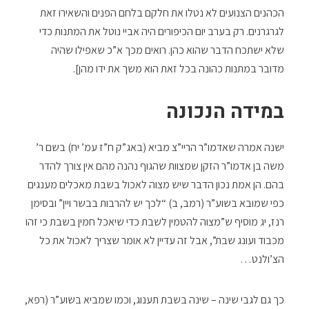
הכהנים הצנועים לא נטלו את חלקם בלחם הפנים והשאירו זאת
לגרגרנים. רק בערב יום הכיפורים היה אביי נוטל את המתנות כדי
שלא ישתכח הדבר שהוא כהן. רואים מכך א”כ שאפילו שהיה
מדובר במתנות כהונה בכל זאת הוא משך את ידו מהן].
במידה הנכונה
ישנה אמרה שאדמו”ר הריי”צ מביא (באג”ק ח”ז עמ’ יח) בשם ר’
משה בן אדמו”ר הזקן שמצוות שהגוף נהנה מהם אין צורך להדר
בהם. הן אמת נכון הדבר שיש מצוה לאכול בשבת מאכלים מענגים
כפי שמובא בשוע”ר (רמב, ב) “לכך יש להרבות בבשר ויין” ובסימן
רנז, יג מוסיף ש”מצוה להטמין לשבת כדי שיאכל חמין בשבת כי זהו
מכבוד ועונג שבת”, אבל זה עדיין לא אומר שצריך לאכול את כל
הצ’ולנט…
כך גם לגבי שינה – שינה בשבת תענוג, וכמו שמביא בשוע”ר (רפא,