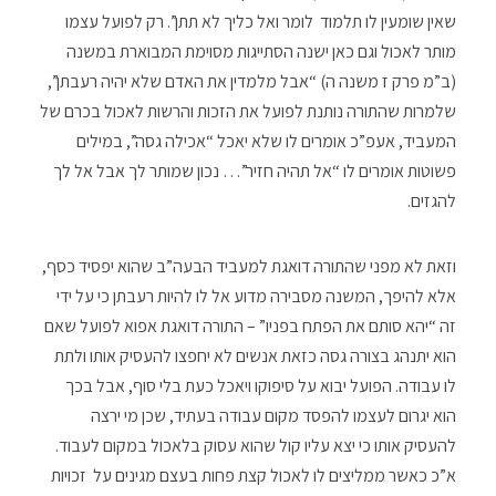
שאין שומעין לו תלמוד לומר ואל כליך לא תתן”. רק לפועל עצמו
מותר לאכול וגם כאן ישנה הסתייגות מסוימת המבוארת במשנה
(ב”מ פרק ז משנה ה) “אבל מלמדין את האדם שלא יהיה רעבתן”,
שלמרות שהתורה נותנת לפועל את הזכות והרשות לאכול בכרם של
המעביד, אעפ”כ אומרים לו שלא יאכל “אכילה גסה”, במילים
פשוטות אומרים לו “אל תהיה חזיר”… נכון שמותר לך אבל אל לך
להגזים.
וזאת לא מפני שהתורה דואגת למעביד הבעה”ב שהוא יפסיד כסף,
אלא להיפך, המשנה מסבירה מדוע אל לו להיות רעבתן כי על ידי
זה “יהא סותם את הפתח בפניו” – התורה דואגת אפוא לפועל שאם
הוא יתנהג בצורה גסה כזאת אנשים לא יחפצו להעסיק אותו ולתת
לו עבודה. הפועל יבוא על סיפוקו ויאכל כעת בלי סוף, אבל בכך
הוא יגרום לעצמו להפסד מקום עבודה בעתיד, שכן מי ירצה
להעסיק אותו כי יצא עליו קול שהוא עסוק בלאכול במקום לעבוד.
א”כ כאשר ממליצים לו לאכול קצת פחות בעצם מגינים על זכויות