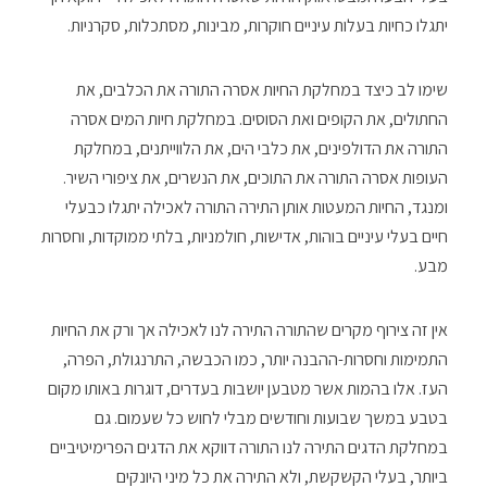
יתגלו כחיות בעלות עיניים חוקרות, מבינות, מסתכלות, סקרניות.
שימו לב כיצד במחלקת החיות אסרה התורה את הכלבים, את
החתולים, את הקופים ואת הסוסים. במחלקת חיות המים אסרה
התורה את הדולפינים, את כלבי הים, את הלווייתנים, במחלקת
העופות אסרה התורה את התוכים, את הנשרים, את ציפורי השיר.
ומנגד, החיות המעטות אותן התירה התורה לאכילה יתגלו כבעלי
חיים בעלי עיניים בוהות, אדישות, חולמניות, בלתי ממוקדות, וחסרות
מבע.
אין זה צירוף מקרים שהתורה התירה לנו לאכילה אך ורק את החיות
התמימות וחסרות-ההבנה יותר, כמו הכבשה, התרנגולת, הפרה,
העז. אלו בהמות אשר מטבען יושבות בעדרים, דוגרות באותו מקום
בטבע במשך שבועות וחודשים מבלי לחוש כל שעמום. גם
במחלקת הדגים התירה לנו התורה דווקא את הדגים הפרימיטיביים
ביותר, בעלי הקשקשת, ולא התירה את כל מיני היונקים