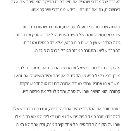
העזרה של מרדכי שהציל את חייו. בסיום הביקור הוא סיפר שהוא גר
בירושלים, נתן את כתובתו, וביקש ממרדכי שיבקר אותו.
באותה שנה מרדכי נסע לבקר אותו, והתברר שהוא גר ברחוב
שנמצא ממול לחומה של העיר העתיקה. לאחר שסרק את הרחוב
גילה מרדכי שאין בו שום בית פרטי, אלא רק כנסיות ומנזרים.
התברר שליאון התגורר במנזר הגובל בכנסיה פולנית.
מה קורה פה? מרדכי שאל את עצמו. הכול נראה מסתורי ובלתי
מובן. הוא צלצל בפעמון הדלת. ליאון פתח ומיד הושיט לו את זרועו
ומשך אותו אחריו. אחרי צעידה ארוכה הם נכנסו לחדר שתקרתו
קמורה. הוא הושיב אותו על ספה, והחל לגולל את פרשת חייו.
“אתה זוכר את המקרה שהיה אחרי הבריחה, עת נחנו בכפר שעלה
בלהבות? זוכר כיצד הפולנים שהיו איתנו הצליחו למצוא חזיר וצלו
אותו על הקירות הלוהטים. כל אחד קיבל מנה, ורק אתה לא רצית