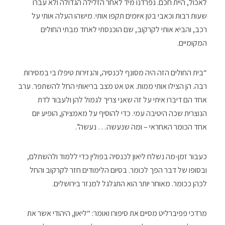
לאכול, היית חכם. נפרדנו מיד לאחר הזלילה הגדולה ולא עברו
שעות רבות וכאבי בטן איומים תקפו אותי. מישהו העלה אותי על
רכב, והביא אותי לקרקוב, שם הוכנסתי לאחד מבתי החולים
המקומיים.
“בית החולים הזה היה מסונף לכנסיה, והנזירות טיפלו בי במסירות
רבה. הן הצילו אותי ממות. אט אט מצב בריאותי החל להשתפר. ערב
אחד הם דיברו איתי על זה שאני צריך לגמול להן ולעבור לדת
הנוצרית שכה היטיבה עמי. כדי להוסיף על מאמציהן, הופיע יום
אחד הכומר האחראי – ומה שנעשה… נעשה”.
כעבור זמן-מה נשלח ליאון לכנסיה בפולין כדי ללמוד ולהשתלם,
ובסופו של דבר הפך לכומר. בסיום הלימודים חזר לקרקוב והחל
לכהן ככומר. מאוחר יותר הוא התגלגל למנזר בירושלים.
מרדכי פפיברליט מסיים את סיפורו ואומר: “ליאון, היהודי אשר את