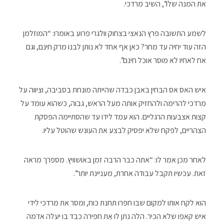
את המנה שלו”, השיב מרדכי.
לשמע התשובה פרץ הנאצי בצחוק וולגרי פרוע באומרו: “המוזלמן
הזה עוד יחיה עד מחר? כאן אף אחד לא נותן לבנו מרק חינם, וגם
אח לאחיו לא מוסר אוכל חינם”.
איש האס אס הבחין באבן כבדה שהייתה מונחת בסביבה, וציווה על
מרדכי להרימה ולהחזיק אותה מעל הראש, גבוה, כשהוא עומד על
קצות אצבעות הרגליים. הוא עמד לידו עד שהסתיימה הפסקת
הצהריים, לפקח שלא יפסיק לבצע את העונש שהוטל עליו.
לאחר מכן אמר לו: “אתה כבר הרבה זמן באושוויץ. מספרך מראה
זאת. עכשיו תקבל עבודה אחרת, מעניינת יותר”.
הוא לקח אותו למקום שבו חפרו תחנת כוח, ומסר את מרדכי לידי
איש קאפו שלא הכיר. הלה נתן לו אֵת חפירה כבד בו יעלה אדמה