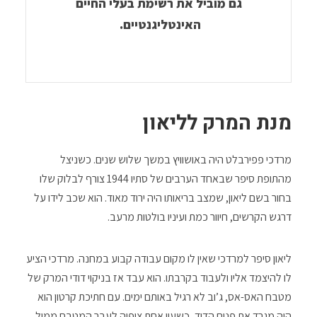
גם מוביל את רשימת בעלי החיים
האינטליגנטיים.
מנת המרק לליאון
מרדכי פפירבלט היה באושוויץ במשך שלוש שנים. כשניצל
מהתופת סיפר שבאחד הערבים של סתיו 1944 צורף לבלוק שלו
בחור בשם ליאון, שמצב בריאותו היה ירוד מאוד. הוא שכב לידו על
דרגש הקרשים, חיוור כמת ועיניו בולטות מרעב.
ליאון סיפר למרדכי שאין לו מקום עבודה קבוע במחנה. מרדכי הציע
לו להיצמד אליו ולעבוד בקרבתו. הוא עבד אז בניקוי דודי המרק של
מטבח האס-אס, ג’וב לא רגיל באותם ימים. עם חתיכת קרטון הוא
היה מגרד את פנים הדוד, כשעין אחת צופיה לעבר המטבח ממול,