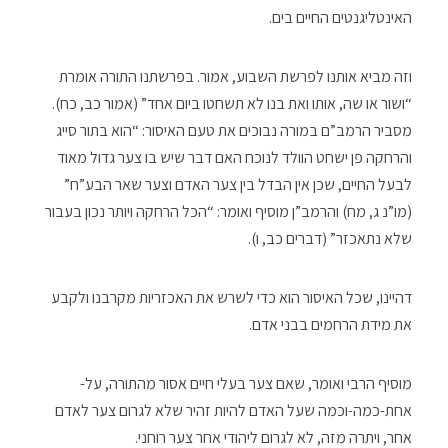
האינטליגנטים החיים בים.
וזה מביא אותנו לפרשת השבוע, אמור. בפרשתנו התורה אומרת
“ושור או שה, אותו ואת בנו לא תשחטו ביום אחד” (אמור כב, כח).
מסביר הרמב”ם במורה נבוכים את טעם האיסור: “הוא בתור סייג
והרחקה פן ישחט הוולד לנוכח האם דבר שיש בו צער גדול מאוד
לבעל החיים, שכן אין הבדל בין צער האדם וצער שאר הבע”ח”
(מו”נ ג, מח) והרמב”ן מוסיף ואומר: “הכל הרחקה ויותר נכון בעבור
שלא נתאכזר” (דברים כב, ו).
דהיינו, שכל האיסור הוא כדי לשרש את האכזריות מקרבנו ולקבע
את מידת הרחמים בבני אדם.
מוסיף הרבי ואומר, שאם צער בעלי חיים אסור מהתורה, על-
אחת-כמה-וכמה שעל האדם להיות זהיר שלא לגרום צער לאדם
אחר, ויתרה מזה, לא לגרום ליהודי אחר צער רוחני.