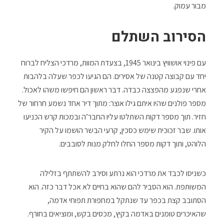
מבור עמוק.
הסירוב השתלם
עם פינוי אושוויץ בינואר 1945, בצעדת המוות, מרדכי הצליח לברוח
יחד עם קבוצה קטנה של אסירים. הם הגיעו לכפר שעלה בלהבות
אחרי שנפגע מהפצצה כבדה. דבר ראשון הם חיפשו משהו לאכול.
מספר פולנים שהיו איתם גילו אוצר: מתוך דיר אחד נשמע חרחור של
חזיר. תוך מספר דקות השתלטו עליו החבר’ה ובמכות קרש הכניעו
אותו. שבר זכוכית שימש כסכין, קרעי הבשר הושמו על הקיר
הלוהט, ותוך דקות מספר החלו לחלק מנות לסובבים.
כשניסו לכבד את מרדכי הוא נרתע וסירב להשתתף בזלילה
המשותפת. הוא הסביר להם שהוא בחיים לא אכל דבר כזה. הוא
הסתובב קצת בכפר עד שנתקל במחפורת תפוחי אדמה,
שהאיכרים טומנים באדמה בקיץ, מכסים בקש, ומוציאים בחורף.