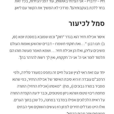
חייו – לדבריו – אני הצלתי באושוויץ, עוד לפני הנזירות, בכל זאת
בחר ללכת בעקבותיהם”. מרדכי לא המשיך את הקשר עם ליאון.
סמל לכיעור
איסור אכילת חזיר הוא בגדר “חוק” וכמו שמובא במסכת יומא (סו,
ב): תנו רבנן: “…ואת חוקתי תשמרו – דברים שהשטן ואומות העולם
משיבים עליהן, ואלו הן אכילת חזיר… ושמא תאמר מעשה תוהו הם
תלמוד לומר אני ה’ אני ה’ חקקתיו, ואין לך רשות להרהר בהן”.
יחד עם זאת ראוי לציין שבעל חיים זה נתפס כמעורר סלידה, ולפי
הרמב”ם עובדה זו היא סיבת האיסור של אכילת החזיר, כפי שהוא
מסביר במורה נבוכים (ג, מח): “מאסתו (אכילת החזיר) התורה
מחמת ריבוי טינופו ושהוא ניזון מטינופים, וכבר ידעת הקפדת התורה
על ראיית הלכלוכים אפילו במדבר במחנה, כל שכן בתוך הערים.
ואלו היינו מגדלים חזירים למזון היו נעשים השווקים ואף הבתים
מטונפים יותר מבית הכסא”.