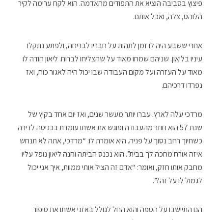
פיצוץ בסביבה הוציא את התפודים מהאדמה. הוא לקח ערימה לקיר
הלוהט, צלה, ואכל אותם.
אחרי ששבע היה לו זמן לתהות על חבריו לבריחה, ולפתע נתקלו
עיניו בליאון. שניהם שמחו מאוד על שהצליחו לברוח. ליאון הודה לו
מאוד על העזרה ועל מקום העבודה שבו יכול היה לאגור כוח, ואז
נפרדו דרכיהם.
מרדכי עלה לארץ. עברו יותר מעשר שנים, ואז יום אחד בקיץ של
שנת 57 הוא חוזר מהעבודה ופוגש את אשתו עומדת בכניסה לדירה
כשחיוך רחב נסוך על פניה. היא אומרת לו: “מרדכי, אתה לא תנחש
איזה אורח מחכה לך בבית”. הוא נכנס הביתה והנה ליאון נופל עליו
מחבק אותו חזק, ואומר: “אדם זה הציל אותי ממוות, איך אני יכול
לגמול לו על זה?”.
הם התיישבו על הספה והוא החל לגולל באזני אשתו את סיפור