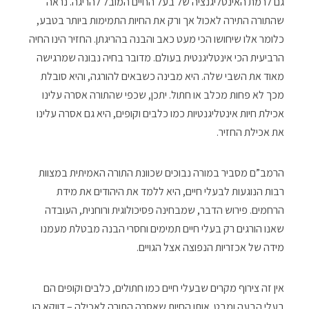
גם לרמת האינטליגנציה של בעל החיים המובל להריגה. נראה
שהתורה התירה לאכול אך ורק את החיות התמימות ביותר בטבע,
כלומר אלו שיחושו הכי מעט כאב והבנה בהריגתן. החזיר הינו החיה
הרביעית הכי אינטליגנטית בעולם. מדובר בחיה נבונה שמרגישה
מאוד את השבי שלה. היא מבינה כשבאים להורגה, והיא סובלת
מכך לא פחות מכלב או חתול. יתכן, שכפי שהתורה אסרה עלינו
אכילת חיות אינטליגנטיות כמו כלבים וקופים, היא גם אסרה עלינו
את אכילת החזיר.
הרמב”ם מסביר במורה נבוכים שכוונת התורה האמיתית במצוות
רבות הנוגעות לבעלי חיים, היא ללמד את היהודים את מידת
הרחמים. פירוש הדבר, שמבחינה פסיכולוגית ורוחנית, העובדה
שאנו הורגים רק בעלי חיים תמימים וחסרי הבנה מבטלת מעמנו
מידה של אכזריות הנפוצה אצל הגויים.
אין זה צירוף מקרים שבעלי חיים כמו חתולים, כלבים וקופים הם
בעלי הבעה ומבט. אותן החיות שאסרה התורה לאכילה – דווקא הן