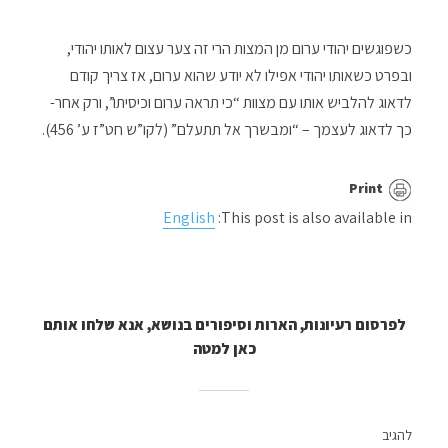
כשפוגשים יהודי ערום מן המצות הרי זה צער עצום לאותו יהודי,
ובפרט כשאותו יהודי אפילו לא יודע שהוא ערום, אז צריך קודם
לדאוג להלביש אותו עם מצוות “כי תראה ערום וכיסיתו”, ורק אחר-
כך לדאוג לעצמך – “ומבשרך אל תתעלם” (לקו”ש חט”ז ע’ 456).
Print
English
This post is also available in:
לפרסום רעיונות, הארות וסיפורים בנושא, אנא שלחו אותם
כאן למטה
להגיב