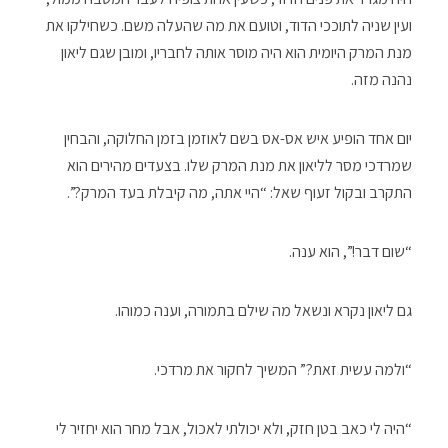
ועין שניה לתוככי הדוד, וטועם את מה שהעלה משם. כשחילקו את
מנת המרק היומית הוא היה מוסר אותה לחבריו, ומובן שגם ליאון
נהנה מזה.
יום אחד הופיע איש אס-אס בשם לאוזמן בזמן החלוקה, והבחין
שמרדכי מסר לליאון את מנת המרק שלו. בצעדים מהירים הוא
התקרב ובקול זעוף שאל: “היי אתה, מה קיבלת בעד המרק?”.
“שום דבר!”, הוא ענה.
גם ליאון נקרא ונשאל מה שילם בתמורה, וענה כמוהו.
“ולמה עשית זאת?” המשיך לחקור את מרדכי.
“היה לי כאב בטן חזק, ולא יכולתי לאכול, אבל מחר הוא יחזיר לי