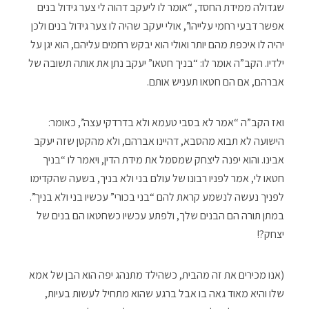
שגדולה ממידת החסד, “אומר לו ליעקב דהוה לי צער גידול בנים
אפשר דבעי רחמי עלייהו”, אולי יעקב שהיה לו צער גידול בנים ולכן
יהיה לו איכפת מהם יותר ואולי הוא יבקש רחמים עליהם, הוא יגן על
ילדיו. הקב”ה אומר לו: “בניך חטאו” יעקב נתן את אותה תשובה של
אברהם, אם הם חטאו תעניש אותם.
ואז הקב”ה “אמר לא בסבי טעמא ולא בדרדקי עצה”, כאומר:
הישועה לא תבוא מהסבא, דהיינו אברהם, ולא מהקטן שזה יעקב
אבינו. והוא יפנה ליצחק שמסמל את מידת הדין, ויאמר לו “בניך
חטאו לי, אמר לפניו רבונו של עולם בני ולא בניך, בשעה שהקדימו
לפניך נעשה לנשמע קראת להם “בני בכורי” עכשיו בני ולא בניך”.
במתן תורה הם הבנים שלך, ולפתע עכשיו כשחטאו הם בנים של
יצחק?!
(אנו מכירים את זה מהבית, כשהילד מתנהג יפה הוא הבן של אמא
שלו והיא מאוד גאה בו אבל ברגע שהוא מתחיל לעשות בעיות,