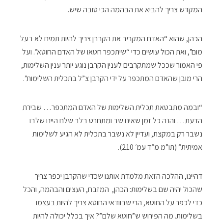
המקדש צריך להביא את הבהמה הכי טובה שיש.
הכהן, שהוא “האדם המקריב את הקרבן צריך להיות תמים לא בעל
מום”, ואת הכול עושים כדי “שיתכפר חטאו של האדם החוטא”. ועל
פי האמור שככל שמתקרבים לענין הקרבן נוגע יותר ענין השלימות,
הרי מובן שהאדם המתכפר על ידי הקרבן צ”ל בתכלית השלימות”.
“ובמה מתבטאת תכלית השלימות של האדם המתכפר… שבירת
הדעת… והנה כל זמן שאינו שב ומתחרט בלב שלם היינו שלבו
נשבר רק במקצת, ועדיין לא נשבר בתכלית לא הגיע לשלימות
אמיתית” (תו”מ מ”ד עמ׳ 210).
דהיינו, ההלכה הזאת מלמדת אותנו שכדי שהקרבן יכפר צריך
שהכול יהיה שם בשלימות: הכהן, המזבח, העצים והבהמה, והכל
כדי לכפר על החוטא, הרי שבוודאי החוטא צריך להיות בעצמו
בשלימות. מה הפירוש ש”חוטא שלם”? איך בכלל יכולה להיות