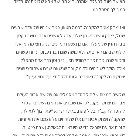
האישה פונה לבעלה ואומרת: הוא הבן של אבא שלו מתנהג בדיוק
כמוך לך תטפל בו)
ואז יצחק אומר להקב”ה: “כמה חטאו, כמה שנותיו של אדם שבעים
שנה”, יצחק עושה חשבון שלם, עד גיל עשרים אדם נחשב כקטן
בבית הדין של מעלה. אם כן נשארו חמישים שנה. חצי מהזמן אלו
לילות שבהם האדם ישן ולא עושה שום דבר רע, וכך נותרו עשרים
וחמש שנה. מהם צריך להוריד חצי, כי בזמן הזה אדם מתפלל,
אוכל והולך לשירותים וכדומה, וכך שנשארו שנים עשר וחצי שנים.
יצחק פונה לקב”ה ואומר: בוא ונתחלק “חצי עלי וחצי עליך”.
שלושת המצות של ליל הסדר מסמלים את שלושת אבות העולם
אברהם יצחק ויעקב, לכן אנו שוברים את המצה של יצחק כדי
להזכיר להקב”ה בליל פסח, בלילה שהוא “עת רצון” לגאולה,
שהקב”ה ויצחק אבינו הם אלו שלוקחים על עצמם את האחריות
לזכות את עם ישראל כדי שיהיו ראויים לגאולה. (שבת פ”ט, ב.
“שער יששכר” ניסן, מאמר אגדתא דפסחא אות ה׳ בשם בעל “שם