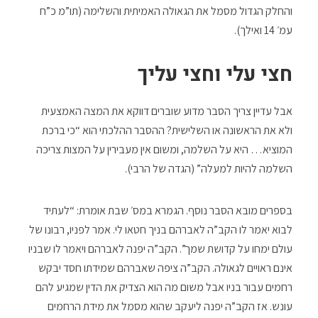
והחלק הגדול מסמל את הגאולה האמיתית והשלימה (תו”מ כ”ח
עמ׳ 14 ואילך).
חצי עלי וחצי עליך
אבל עדיין צריך הסבר מדוע שוברים דווקא את המצה האמצעית
ולא את הראשונה או השלישית? ההסבר ההלכתי הוא “כי ברכת
המוציא… היא על השלמה, ומשום אין מעבירין על המצות צריכה
השלמה להיות למעלה” (הגדה של הרבי).
בספרים מובא הסבר נוסף. הגמרא במס׳ שבת אומרת: “לעתיד
לבוא יאמר לו הקב”ה לאברהם בניך חטאו לי. אמר לפניו, רבונו של
עולם ימחו על קדושת שמך”. הקב”ה יפנה לאברהם ויאמר לו שבניו
אינם ראויים לגאולה. הקב”ה ציפה שאברהם שמידתו חסד יבקש
רחמים עבור בניו אבל משום מה הוא הצדיק את הדין שמגיע להם
עונש. אז הקב”ה יפנה ליעקב שהוא מסמל את מידת הרחמים