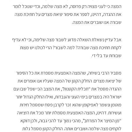
המצה כי לעני מצויה רק פרוסה, לא מצה שלמה, וכדי שנוכל לומר
את ההגדה, דהיינו, לספר את סיפור יציאת מצרים על חתיכת מצה
שבורה אנו שוברים את המצה.
אבל עדיין נשאלת השאלה מדוע לשבור מצה שלימה, וכי לא עדיף
לקחת חתיכת מצה שבורה? למה לשבור? הרי לכולנו יש מצות
שבורות עד בלי די.
מסביר הרבי בשיחה, שהמצה האמצעית מספרת את כל הסיפור
של יציאת מצרים. החלק הקטן של המצה שעליו אנו אומרים את
ההגדה מסמל את “תכלית הקטנות”, את המצב הכי שפל שבו עם
ישראל היה במצרים בימי העוני והעבדות, ואילו החלק הגדול יותר
מוטמן ונשמר לאפיקומן שהוא זכר לקרבן פסח שמסמל חירות
ועשירות. דהיינו, המצה האמצעית מסמלת יותר מכל את היציאה
“מן המיצר אל המרחב”, מהכי נמוך עד להכי גבוה, ולכן דווקא
לוקחים מצה שלמה ושוברים אותה. החלק הקטן מסמל גלות