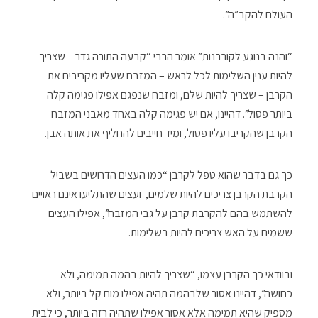
העולם להקב”ה”.
“והנה בנוגע לקורבנות” אומר הרבי “קבעה התורה גדר – שצריך
להיות ענין השלימות לכל לראש – המזבח שעליו מקריבים את
הקרבן – שצריך להיות שלם, ומזבח שנפגם אפילו פגימה קלה
ביותר פסול”. דהיינו, אם יש פגימה קלה באחד מאבני המזבח
הקרבן שהקריבו עליו פסול, ומיד חייבים להחליף את אותה אבן.
כך גם בדבר שהוא טפל לקרבן “כמו העצים הדרושים בשביל
הקרבת הקרבן צריכים להיות שלמים, ועצים שהתליעו אינם ראויים
להשתמש בהם להקרבת קרבן על גבי המזבח”, אפילו העצים
ששמים על האש צריכים להיות בשלימות.
ובוודאי כך הקרבן עצמו, “שצריך להיות בהמה תמימה, ולא
כחושה”, דהיינו אסור שלבהמה תהיה אפילו מום קל ביותר, ולא
מספיק שהיא תמימה אלא אסור אפילו שתהיה רזה ביותר, כי לבית