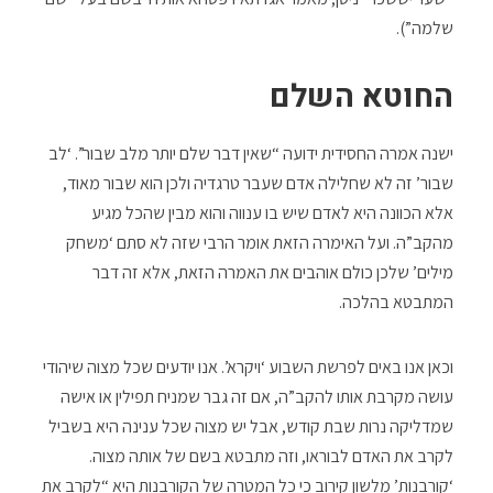
שלמה”).
החוטא השלם
ישנה אמרה החסידית ידועה “שאין דבר שלם יותר מלב שבור”. ‘לב
שבור’ זה לא שחלילה אדם שעבר טרגדיה ולכן הוא שבור מאוד,
אלא הכוונה היא לאדם שיש בו ענווה והוא מבין שהכל מגיע
מהקב”ה. ועל האימרה הזאת אומר הרבי שזה לא סתם ‘משחק
מילים’ שלכן כולם אוהבים את האמרה הזאת, אלא זה דבר
המתבטא בהלכה.
וכאן אנו באים לפרשת השבוע ‘ויקרא’. אנו יודעים שכל מצוה שיהודי
עושה מקרבת אותו להקב”ה, אם זה גבר שמניח תפילין או אישה
שמדליקה נרות שבת קודש, אבל יש מצוה שכל ענינה היא בשביל
לקרב את האדם לבוראו, וזה מתבטא בשם של אותה מצוה.
‘קורבנות’ מלשון קירוב כי כל המטרה של הקורבנות היא “לקרב את