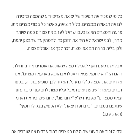
כל מי שמכיר את הסיפור של יציאת מצרים יודע שהמצה מזכירה
לנו את הגאולה ממצרים. בליל היציאה, כאשר כל בכורי מצרים מתו,
פרעה והמצרים האיצו בעם ישראל לעזוב את מצרים כמה שיותר
מהר, ולבני ישראל לא היה את הזמן כדי להמתין עד שהבצק יתפח,
ולכן בלית ברירה הם אפו מצות. זכר לכך אנו אוכלים מצה.
אבל ישנו טעם נוסף לאכילת מצה שאותו אנו אומרים מיד בתחילת
ההגדה: “הא לחמא עניא די אכלו אבהתנא בארעא דמצרים”. אנו
מגדירים את המצה כ”לחם עוני”. המקור לכך מופיע בתורה, בספר
דברים נאמר: “שבעת ימים תאכל עליו מצות לחם עוני-כי בחפזון
יצאת ממצרים” מסביר רש”י: “לחם עוני”, לחם שמזכיר את העוני
שנתענו במצרים, “כי בחפזון יצאת” ולא הספיק בצק להחמיץ”
(ראה, טז,ג).
וכדי לזכור את העוני שהיה לנו במצרים בתור עבדים אנו שוברים את