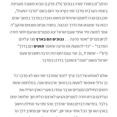
הרמב”ם בספרו ‘מורה נבוכים’ (ח”ג פרק נ) מביא תשובה מעניינת.
בשפה הערבית מדבר סיני נקרא עד היום בשם “מדבר התעיה”,
שכן הם סברו לתומם שהיהודים פשוט נאבדו במדבר במשך שנים
רבות עד שמצאו את הדרך הנכונה. בתורה אנחנו מוצאים שהקב”ה
אמר למשה מיד אחרי שעם ישראל יצא ממצרים שהעם יחזור חזרה
לכיוון מצרים “ואמר פרעה …
נבוכים הם בארץ
סגר עליהם
המדבר” – “כדי להטעות את פרעה שיאמר
תועים
הם בדרך”
(רש”י – שמות יד, ג). ועד עצם היום הזה הרבה חושבים שעם
ישראל פשוט “טעה” והסתבך בדרכו במדבר.
אולם לאמיתו של דבר צריך לזכור שמדבר סיני הוא לא מדבר כל
כך גדול שאפשר לטעות בו במשך ארבעים שנה. במלחמת ששת
הימים החיילים המצריים שכבר עמדו בשערי הארץ הורידו את
נעליהם וברחו חזרה למצרים והגיעו לארצם רגלית תוך שלושה ימים
בלבד. בפרשת דברים נאמר שהדרך מהר סיני עד תחילת הישוב
בארץ הוא סך הכל אחד-עשר יום, “אחד עשר יום מחורב דרך הר