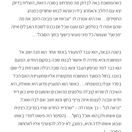
כשהמתווכת באה לבדוק מה מתרחש בסוכה הזאת, השליח בדיוק
יצא עם הלולב והאתרוג בידו כשהוא לבוש שחורים כמנהג
החסידים… ואז היא אמרה לו: “עכשיו אני מבינה היטב את מה
שהם אמרו לי בטלפון; הם טענו שכל יום נכנס לסוכת האבלים איזה
‘מכשף’ שעושה כל מיני מעשי כישוף בתוך הסוכה”…
בשנה הבאה, הוא עבר להתגורר באזור אחר. הוא פנה שוב אל
המתווכת והיא סידרה לו אישור לבנות סוכה במקום החדש. הפעם
הוא כבר למד מניסיון העבר והוא בנה סוכה רגילה ושגרתית בלי שום
במבו. בחול-המועד המתווכת מתקשרת אליו ומתעניינת האם הכל
בסדר אצלו במשפחה… כאשר הוא התעניין מדוע היא שואלת, היא
השיבה לו שהיא קיבלה טלפונים מהשכנים שטוענים שיש כאן דייר
חדש שבנה לעצמו איזה צריף בחוץ והוא יושב שם לבדו ואוכל.
“נראה לנו” – כך אמרו לה – “שהדייר החדש שרוי במריבה רצינית
עם אשתו ולכן הוא אוכל בחוץ”… (הסיפור היה פשוט למדי: באותו
שבוע אשתו ילדה והיא, כמובן, לא יכלה להצטרף אליו לארוחות
בסוכה…).