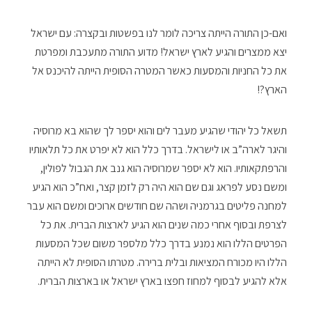
ואם-כן התורה הייתה צריכה לומר לנו בפשטות ובקצרה: עם ישראל
יצא ממצרים והגיע לארץ ישראל! מדוע התורה מתעכבת ומפרטת
את כל החניות והמסעות כאשר המטרה הסופית הייתה להיכנס אל
הארץ?!
תשאל כל יהודי שהגיע מעבר לים והוא יספר לך שהוא בא מרוסיה
והיגר לארה”ב או לישראל. בדרך כלל הוא לא יפרט את כל תלאותיו
והרפתקאותיו. הוא לא יספר שמרוסיה הוא גנב את הגבול לפולין,
ומשם נסע לפראג וגם שם הוא היה רק לזמן קצר, ואח”כ הוא הגיע
למחנה פליטים בגרמניה ושהה שם חודשים ארוכים ומשם הוא עבר
לצרפת ובסוף אחרי כמה שנים הוא הגיע לארצות הברית. את כל
הפרטים הללו הוא נמנע בדרך כלל מלספר משום שכל המסעות
הללו היו מכורח המציאות ובלית ברירה. מטרתו הסופית לא הייתה
אלא להגיע לבסוף למחוז חפצו בארץ ישראל או בארצות הברית.