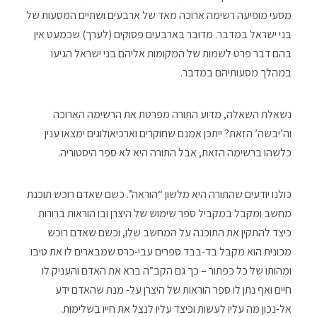
מסעי מופיעה רשימה ארוכה מאד של ארבעים ושתיים המסעות של
בני ישראל במדבר. מדובר בארבעים פסוקים (לערך) שכמעט אין
בהם דבר פרט לשמות של המקומות אליהם בני ישראל הגיעו
במהלך מסעותיהם במדבר.
נשאלת השאלה, מדוע התורה מפרטת את הרשימה הארוכה
וה’יבשה’ הזאת? ייתכן אמנם שחוקרים וארכיאולוגים ימצאו ענין
כלשהו ברשימה הזאת, אבל התורה היא לא ספר היסטוריה.
כולנו יודעים שהתורה היא מלשון “הוראה”. כשם שאדם רוכש תוכנת
מחשב ומקבל במקביל ספר שימוש של היצרן ובו הוראות ברורות
כיצד להתקין את התוכנה על המחשב שלו, וכשם שאדם רוכש
מכונית הוא מקבל בד-בבד ספרים עבי-כרס שמבארים לו את טיבו
ומהותו של כל כפתור – כך גם הקב”ה ברא את האדם והעניק לו
חיים ואף נתן לו ספר הוראות של היצרן על- מנת שהאדם ידע
אל-נכון מה עליו לעשות וכיצד עליו לנצל את חייו בשלימות.