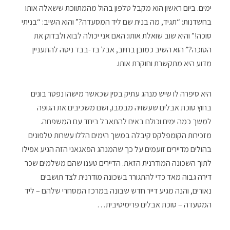
ימים. ביום ראשון הוא מקבל טלפון בהול מהמתווכת ששאלה אותו
בחשדנות: “תגיד, מה בנית שם ליד המסעדה?” והוא השיב: “בניתי
סוכה!” והיא שוב שואלת אותו: האם אני יכולה לבוא ולבדוק את
הסוכה?” הוא השיב כמובן בחיוב, אבל בד-בבד ניסה להתעניין
מדוע היא מתקשרת וחוקרת אותו.
היא סיפרה לו שיש מנהג עתיק בסין שכאשר מישהו נפטר בונים
בחוץ סוכת אבלים שעשויה מבמבו, ושם משכיבים את הגופה
למשך כמה ימים וכולם באים להתאבל ביחד עם המשפחה.
מזכירות הקומפלקס קיבלה במשך הימים הללו עשרות טלפונים
בהולים מדיירים זועמים על כך שהמנהג הפאגאני הזה הגיע אפילו
לתוך השכונה המודרנית הזאת. הדיירים טענו שהם משלמים שכר
דירה גבוה מאד כדי להתגורר בשכונה מודרנית לצד תושבים
נאורים, והנה מגיע דייר חדש שבונה במרכז המסחרי שלהם – ליד
המסעדה – סוכת אבלים פרימיטיבית…