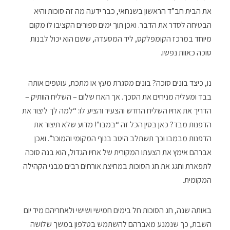
את הבית חב”ד הראשון בשנחאי, כבר ידעה מה זה סוכות והיא
הבטיחה לסדר את הדבר. ואכן תוך ימים ספורים הקציבו לו מקום
מיוחד במרכז הקומפלקס, ליד המסעדה, ששם הוא יכול לבנות
סוכה כאוות נפשו.
נו, כיצד בונים סוכה? בונים מסגרת מעץ או מתכת, עוטפים אותה
בבד ומעליה מניחים את הסכך. אך האח שלום – השליח הוותיק –
הדריך את אחיו השליח החדש והצעיר והציע לו: “למה לך ליצור את
הדפנות מבד? כאן בסין הכל זה “במבו”! מדוע שלא תיצור את
הדפנות מבמבו וכך תשתלב היטב בנוף המקומי והמוכר”. ואכן
אברהם אימץ את הצעתו המקורית של אחיו הגדול, הוא בנה סוכה
לתפארת וחגג את חג הסוכות במחיצת אורחים רבים מבני הקהילה
המקומית.
באותה שנה, חג הסוכות חל בימים חמישי ושישי ולאחריהם מיד יום
השבת, כך שנמנע מאברהם להשתמש בטלפון במשך שלושה