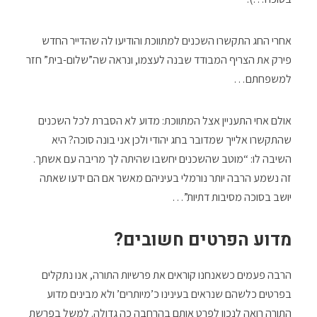
אחרי החג התקשרו השכנים למתווכת והודיעו לה שהדייר החדש
פירק את הצריף המבודד שבנה לעצמו, ונראה שה”שלום-בית” חזר
למשפחתם…
אולם אחי התעניין אצל המתווכת: מדוע לא הסברת לכל השכנים
שהתקשרו אלייך שמדובר בחג יהודי ולכן אני בונה סוכה? היא
השיבה לו: “מוטב שהשכנים יחשבו שהיתה לך מריבה עם אשתך.
זה נשמע הרבה יותר נורמלי בעיניהם מאשר אם הם ידעו שאתה
יושב בסוכה מסיבות דתיות”…
מדוע הפרטים חשובים?
הרבה פעמים כשאנחנו קוראים את פרשיות התורה, אנו נתקלים
בפרטים כלשהם שנראים בעינינו כ’מיותרים’ ולא מבינים מדוע
התורה רואה לנכון לפרט אותם בהרחבה כה גדולה. למשל בפרשת