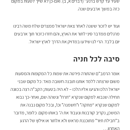
שעיר עד קדש ברנע” (דברים א, ב). ואם-כן לא שייך לטעות במקום
כזה במשך ארבעים שנה.
ועוד יש לזכור ששנה לאחר צאת ישראל ממצרים שלח משה רבינו
מרגלים ממדבר סיני לתור את הארץ, והם חזרו כזכור תוך ארבעים
יום בלבד. הרי לנו שידעו במדויק את הדרך לארץ ישראל.
סיבה לכל חניה
אומר הרמב”ם שהתורה פירטה את שמות כל המקומות והמסעות
משום שרצתה ללמד אותנו תובנה חשובה מאד: כל מקום שבני
ישראל הלכו והגיעו אליו הלכו – לא היה בטעות; הקב”ה רצה בכוונה
תחילה שנבוא למקום שנקרא “תרח” ונשהה שם, ואחר-כך נבוא
למקום שנקרא “מתקה” ו”חשמנה” וכו’, ובכל מקום נבנה את
המשכן, נקריב קורבנות ונעבוד את ה’ באותו מקום. כלומר, מדובר
ב”חבילת תיור” מתוכננת מראש ולא אלתור או אילוץ של הרגע
האחרון…