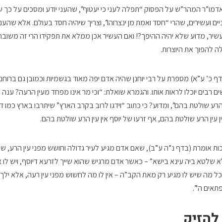
אדמו”ר המהר”ש על הפסוק “תפלה לעני כי יעטוף”, שהעני יודע ומסכים על כך
ים ועשירים, שהרי “חסד ואמת מן ינצרוהו”, וצריך שיהיה חסד בעולם. אלא שהעני
העשיר, מדוע שלא יהיה ההיפך?! ואם העשיר אכן ממלא את תפקידו הרי זה משובח
לה להפוך את היוצרות.
כ’ ע”א) מספרת על רבי יוחנן שהיה אדם יפה מאוד בגשמיות וכמובן גם ברוחני
 רבים יוכלו לראות אותו. והגמרא שואלת: “וכי מר אינו מפחד מעין הרעה? ענה לה
 הרע שולטת בהם”, ומדוע? כי כתוב “וידגו לרוב בקרב הארץ” שיתרבו בארץ כמו ד
ין עין הרע שולטת בהם, אף זרעו של יוסף אין עין הרע שולטת בהם.
 אומרת (בדף נ”ה ע”ב), שאם אדם מגיע לעיר גדולה וחושש מפני עין הרע, שיאמ
א שלטא ביה עינא בישא” – כאשר אדם מרגיש שהוא שייך לזרעא דיוסף, ויש לו 
כל מה שיש לו מגיע רק מאת הקב”ה – אין לו מה לחשוש מפני עין רעה, אלא ילך 
פתאים ה'”.
להזיק