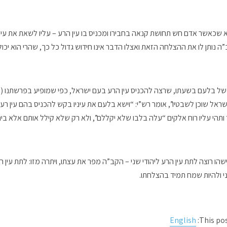
 שכאשר אדם חש תחושת קנאה בחבירו ומכניס בו עין הרע – עליו לשאת את עיני
 נותן לו את ההצלחה הזאת ואצלו הדבר אינו חידוש גדול כל כך, שהרי הוא יכו
ל בלעם בשעתו, שרצה להכניס עין הרע בעם ישראל, כפי שמופיע בפרשתנו (פ
ישראל שוכן לשבטיו”, אומר רש”י: “וישא בלעם את עיניו בקש להכניס בהם עין רע
 ותהי עליו רוח אלקים “עלה בלבו שלא יקללם”, ולא רק שלא קילל אותם אלא בי
הו רוצה לתת עין הרע ליהודי שני – הקב”ה מפר את עצתו, ויתרה מזו: לתת עין
ני ולהיות שמח תמיד בהצלחתו.
English
This pos