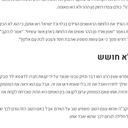
ר”. כולם עמדו רחוק מן ההר ולא ראו מאומה.
יד את הלוחות הראשונים הורידם בגלוי וכל ישראל ראו אותם, כי הוא לא הכין 
ות נאמר “ואפן וארד מן ההר ואשים את הלוחות בארון אשר עשיתי”. “אמר לו הקב”ה
’ דורש ממך כי אם עשות משפט ואהבת חסד והצנע לכת עם אלקיך”.
לא חושש
פרש שעין הרע הוא דבר מזיק טבעי שנוצר על ידי קנאת חברו. לדוגמא ילד מ
ו שילך לחדרו ויאכל את זה בלי שאחיו יראו את זה. אבל עם הוא יראה את הממתק 
מזהירה אותו שאם הממתק יגרום לקנאה בין האחים היא תהיה מוכרחת לקחת את 
 הקב”ה שהוא עצם הטוב משפיע טוב על האדם. אבל באם הטוב הזה גורם לכך שא
ל חלילה לגרום לכך שהוא יאבד אותו.