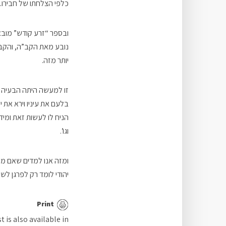
כלפי הצלחתו של חבירו.
ובספר “זרע קודש” מובא
נובע מאת הקב”ה, והקב”ה
יותר מזה.
זו למעשה היתה הבעיה ש
בלעם את עיניו וירא את 
הניח לו לעשות זאת ומיד
וגו’.
ומזה אנו למדים שאם מיש
יהודי לומד רק לפרגן לש
Print
t is also available in: