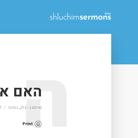
ה
האם אנ
פורסם ב -
בלק
,
במדבר
7 דק׳ זמן קרי
Print