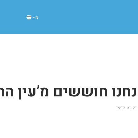
EN
חנו חוששים מ’עין הר
אה