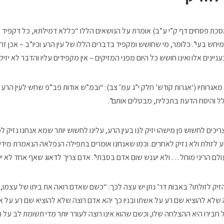
סכת פסחים דף ק”י ע”ב) אומרת על הנושאים הללו “כללא דמילתא, כל דקפיד ק
יחש בעי”. כלומר, מי שחושש ומקפיד בדברים הללו של עין הרע וכיו”ב – אכן זה י
ניינים אלו ואינו חושש כל היום מפני המזיקים – אין מקפידים עליו והדבר לא יזיק 
גרותיו (‘אגרות קודש’ חלק י”ג עמ’ צב): “ובמ”ש אודות פב”פ שחש לעין הרע וכו
לל והיסח הדעת בתכלית, מבטלים אותם”.
יכים לחשוש פן מישהו יזיק לנו בעין הרע, עלינו לחשוש יותר שמא אנחנו נזיק ל
ע לזולת ולא נזיק לאחרים. וכמו שאנחנו אומרים בתפילה הנפלאה הנאמרת מיד
לם הריני מוחל… ולא יענש שום אדם בסבתי”. אדם צריך לדאוג שאף אחד לא יינ
יק לזולתו? באבות דר’ נתן יש עצה לכך: “כשם שאדם רואה את ביתו של עצמו, כ
שלא להוציא שם רע על אשתו ובניו כך יהא אדם רוצה שלא להוציא שם רע על אשת
בירו היא ההצלחה שלו, וכשם שהוא אינו רוצה לעורר יותר מדי תשומת לב על ה