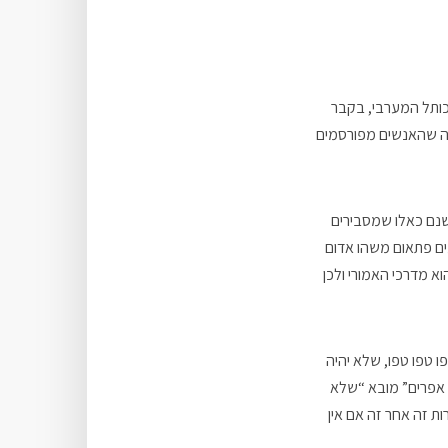
לינו בבית הכנסת חוט אדום red Ribbon שמחלקים בכותל המערבי, בקבר
זיה שהאנשים מפורסמים
ישנם כאלו שמסבירים
ים פתאום משהו אדום
וא מדרכי האמורי ולכן
 טפו טפו, שלא יהיה
י אפרים” מובא “שלא
ות זה אחר זה אם אין