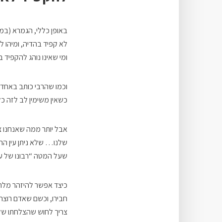
באופן כללי, הגמרא (במ
לא קפיד בהדיה, ומיהו למ
ומי שאינו נוהג להקפיד בע
וכמו שהרבי כותב באחד מא
כשאין משימין לב לזה כ
אבל יותר ממה שאנחנו צר
שלנו… שלא ניתן עין הר
שעל המטה “רבונו של עו
כיצד אפשר להיזהר מלהז
חבירו, וכשם שאדם רוצה 
צריך לחוש שהצלחתו של ח