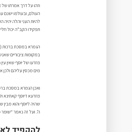
וזהו על דרך אמרתו של 
העולם, ובעולמו ישנם עני
להיות העני והלה יהיה 
תפקידו הקב”ה יכול חלי
הגמרא במסכת ברכות (דף 
במקומות ציבוריים שאנשים
מזרעו של יוסף שאין עין
מים מכסין עליהם ולכן א
ואכן הגמרא במסכת ברכות
מזרעא דיוסף קאתינא ול
שהיה ליוסף והוא מבין ש
ה’. ועל זה נאמר “שומר 
להקפיד לא 