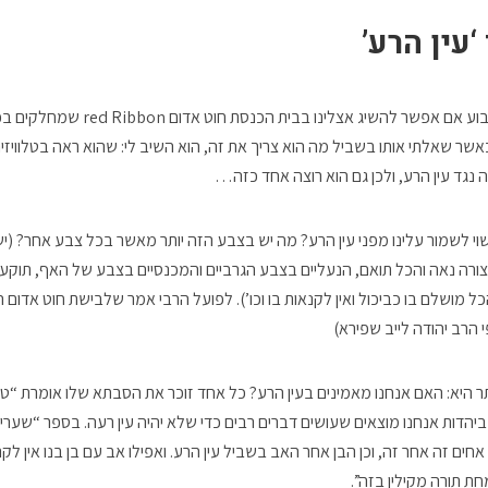
‘עין הרע’
מישהו התעניין אצלי השבוע אם אפשר להשיג אצ
כאשר שאלתי אותו בשביל מה הוא צריך את זה, הוא השיב לי: שהוא ראה בטלווי
 נגד עין הרע, ולכן גם הוא רוצה אחד כזה…
שוי לשמור עלינו מפני עין הרע? מה יש בצבע הזה יותר מאשר בכל צבע אחר? (
רה נאה והכל תואם, הנעליים בצבע הגרביים והמכנסיים בצבע של האף, תוקע
ל מושלם בו כביכול ואין לקנאות בו וכו’). לפועל הרבי אמר שלבישת חוט אדום ה
 הרב יהודה לייב שפירא)
היא: האם אנחנו מאמינים בעין הרע? כל אחד זוכר את הסבתא שלו אומרת “טפו
ם ביהדות אנחנו מוצאים שעושים דברים רבים כדי שלא יהיה עין רעה. בספר “שער
אחים זה אחר זה, וכן הבן אחר האב בשביל עין הרע. ואפילו אב עם בן בנו אין לקר
ת תורה מקילין בזה”.