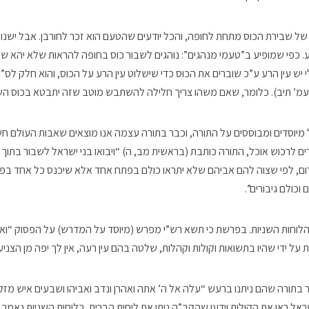
 של שבירת הכוס מתחת לחופה, והכל יודעים שהטעם הוא זכר לחורבן. אבל ישנ
רע. כפי שמופיע ב”טעמי מנהגים”: נוהגים לשבור כוס בחופה להראות שלא יהא ש
י יש עין הרע ע”כ שוברים את הכוס כדי שישלוט עין הרע על הכוס, והוא חלק לס”
 עמ’ תיב). כלומר, שאם משהו צריך חלילה להשתבש מוטב שזה יתבטא בכוס השב
 מיוסדים ומבוססים על התורה, וכבר בתורה עצמה אנו מוצאים שאבות העולם חש
 לרכוש אוכל, התורה כותבת (בראשית מב, ה) “ויבואו בני ישראל לשבור בתוך 
רום, לפי שצוה להם אביהם שלא יתראו כולם בפתח אחד אלא שיכנס כל אחד בפ
וכולם גיבורים”.
י הלוחות השניות. בפרשת כי תשא רש”י מפרש (מיוסד על המדרש) על הפסוק “וא
 על ידי שהיו בתשואות וקולות וקהלות, שלטה בהם עין רעה, אין לך יפה מן הצניע
בתורה שהם ניתנו ברעש “עלה אל ה’ אתה ואהרן ונדב ואביהו ושבעים איש מזקנ
אל ראו את הקולות וידעו שהקב”ה נותן את לוחות הברית. בלוחות השניות נאמר 