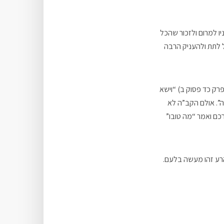
ו למרום ולזכור שהכל
ל לתת ולהעניק הרבה
רק כד פסוק ב) “וישא
ה”. אולם הקב”ה לא
רכם ואמר “מה טובו”
 הרע זהו מעשה בלעם.