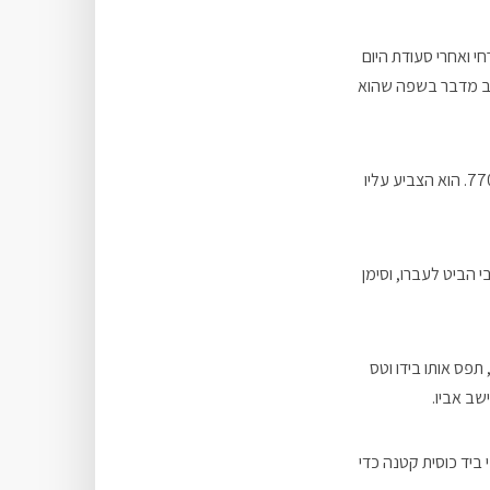
 ואחרי סעודת היום
 ולשמוע רב מדבר בשפה שהוא
לפתע הוא שמע דפיקות רמות על הדלת. היה זה הרשל זרחי, מתנשף כולו, אחרי שהגיע בריצה הישר מ-770. הוא הצביע עליו
 הביט לעברו, וסימן
תפס אותו בידו וטס
 ביד כוסית קטנה כדי