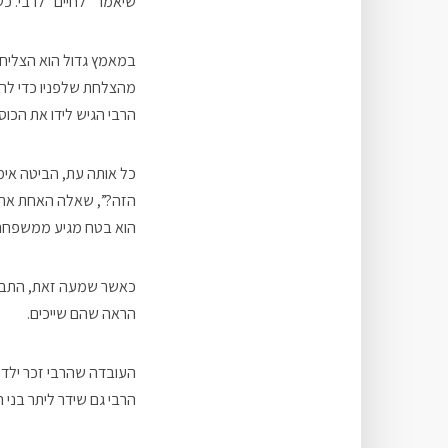
שיאמר “לחיים” לרבי. כש
במאמץ גדול הוא הצליח ל
מהצלחת שלפניו כדי להעני
הרבי הגיש לידו את הכוס
כל אותה עת, הביטה אימ
הזה?”, שאלה האחת את ח
הוא בטח מגיע ממשפחה 
כאשר שמעה זאת, התבטאה
הראה שהם שייכים.
העובדה שהרבי זכר ילד ק
הרבי גם שידר ליתר בני