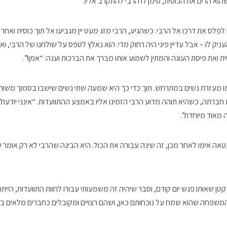
הוא הרים את הכוסית, סימן לו הרבי להתקרב אליו.
פלס את דרכו אל הרבי. כשהגיע, הרבי מזג מעט יין מגביעו אל תוך כוסית ואחר 
ק לו – אבל עדיין פיני היה רחוק מדי. הוא נאלץ לטפס על שולחנו של הרבי, ואז 
ית ואת פיסת העוגה והמתין לשמוע אותו מברך את הברכות וענה: “אמן!”.
ו מעזרת נשים במתרחש. תוך כדי כך היא שמעה שתי נשים שישבו בסמוך משוחחות
ברתה, כשהיא תוהה מדוע הרבי הזמינו אליו באמצע ההתוועדות. “אינני יודעת”
מאוד מיוחדת”.
 אימו לאחר מכן, זה שינה עבורה את הכול. היא הבינה שהרבי לא רק אומר ש
טן שאותו פגש יום קודם, וסבר שיהיה זה משמעותי עבורו לחוות התוועדות, היית
 המשפחה שהוא שמח על נוכחותם כאן, ושהם רצויים ומקובלים כחברים מלאים בק