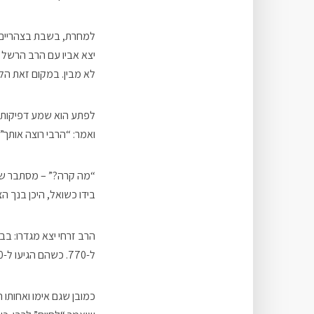
למחרת, בשבת בצהריים, 
לא מבין. במקום זאת הלך
ואמר: “הרבי רוצה אותך”.
“מה קרה?” – מסתבר שבמה
בידו כשואל, היכן בנך ה
הרב זרחי יצא מגדרו: בב
ל-770. כשהם הגיעו ל-770, פשוט הרימו את פיני הצעיר והעבירו אותו מעל ראשי הקהל, עד למקום שבו ישב אביו.
כמובן שגם אימו ואחותו ה