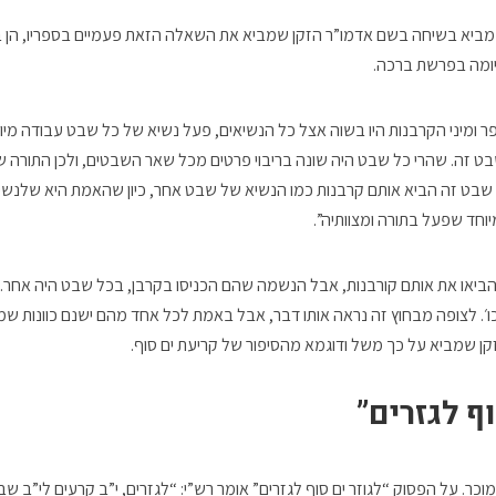
ביא בשיחה בשם אדמו”ר הזקן שמביא את השאלה הזאת פעמיים בספריו, הן 
ומה בפרשת ברכה.
ומיני הקרבנות היו בשוה אצל כל הנשיאים, פעל נשיא של כל שבט עבודה מיוחד
 זה. שהרי כל שבט היה שונה בריבוי פרטים מכל שאר השבטים, ולכן התורה 
 שבט זה הביא אותם קרבנות כמו הנשיא של שבט אחר, כיון שהאמת היא שלנש
וחד שפעל בתורה ומצוותיה”.
ם הביאו את אותם קורבנות, אבל הנשמה שהם הכניסו בקרבן, בכל שבט היה אחר.
כו׳. לצופה מבחוץ זה נראה אותו דבר, אבל באמת לכל אחד מהם ישנם כוונות שמ
קן שמביא על כך משל ודוגמא מהסיפור של קריעת ים סוף.
וף לגזרים”
ר. על הפסוק “לגוזר ים סוף לגזרים” אומר רש”י: “לגזרים, י”ב קרעים לי”ב שבט