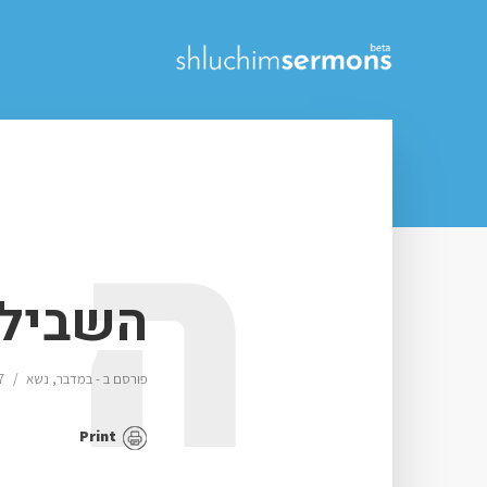
ה
השביל 
פורסם ב -
במדבר
,
נשא
7 דק׳ זמן 
Print