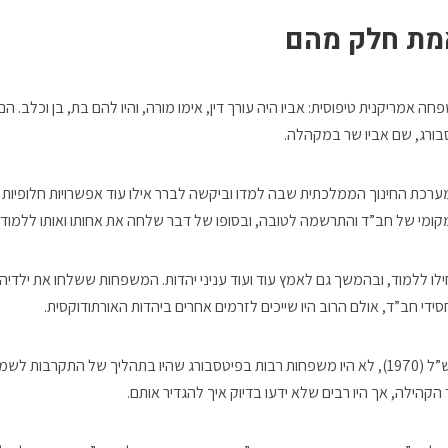
מת חלק מהם
ה אמריקנית טיפוסית: אביו היה עורך דין, אימו מורה, והיו להם בת, בן וכלב. ה
בורג, שם אביו שר במקהלה.
ערכת החינוך הממלכתית שבה למדו וביקשה לברר אילו עוד אפשרויות חלופיות ק
ומי של חב”ד והתרשמה לטובה, ובסופו של דבר שלחה את אחותו ואותו ללמוד 
ו ללמוד, ובהמשך גם לאמץ עוד ועוד עניני יהדות. המשפחות ששלחו את ילדיה
סידי חב”ד, אולם הרוב היו שייכים לזרמים אחרים ביהדות האורתודוקסית.
בזמנו, בתחילת שנות תש”ל (1970), לא היו משפחות רבות בפיטסבורג שהיו בתהליך של התקרב
 הקהילה, אך היו רבים שלא ידעו בדיוק איך להגדיר אותם.