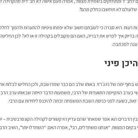
 לחב”ד ומתחזקים בשמירת מצוות”, אמרה פעם אישה לא חב”דית מהקהילה לא
 שלעולם לא תיחשבו כחלק מהם”.
ונות רעות. היא סברה כי לטובתם חשוב שלא יפתחו ציפיות להתערות ולהפוך לחל
 בדיוק איך לפרש את דבריה, האם הם מקובלים בקהילה זו או לא? לכן החליטה 
 ענה למכתבה.
יכן פיני
ש בחוף ימה של ניו ג׳רזי. באותו שלב הם כבר שמרו שבת, ולכן החליטו לבלות א
שי בערב התקיימה התוועדות של הרבי, משמעות הדבר הייתה שבאותו ערב הרבי
ם זאת, כשעה לפני כניסת השבת המשפחה זכתה להיכנס ליחידות עם הרבי.
בין הדברים הוא אמר שמאחר שהם עדיין היו קשורים לקהילה הקונסרבטיבית – י
בקיום המצוות. “אנחנו משתדלים, רבי”, אמרה האם. “השתדלו יותר”, השיב הרבי