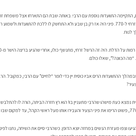
התקיימה התוועדות נוספת עם הרבי. באותה שבת הם התארחו אצל משפחת זרחי
יצא אביו עם הרב הרשל זרחי ל-770. פיני היה אז רק בן שבע ולא התחשק לו ללכת להתוועדות
 לנוח.
 “מה הכוונה?”, שאלו כולם.
לך ההתוועדות הרים אביו כוסית יין כדי לומר “לחיים” עם הרבי, כמקובל. הרבי
צעיר?
ית נמצא כעת מישהו שהרבי מתעניין בו! הוא רץ חזרה הביתה, הורה לו להתלבש, 
גיעו וצפו מעזרת הנשים במחזה יוצא הדופן. כשהרבי סיים את השיחה, נתנו לפיני