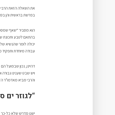
את השאלה הזאת הרבי מ
בפרשת בראשית והן בסי
הוא מסביר “שאף שמספר 
בהתאם לטבע ותכונת שבט
יכולה לומר שהנשיא של
עבודה מיוחדת ותפקיד מי
דהיינו, נכון שבפועל ה
ויש שבט שענינו גבורה ו
והרבי מביא מאדמו”ר הז
“לגוזר ים ס
ישנו מדרש שלא כל-כך מוכ