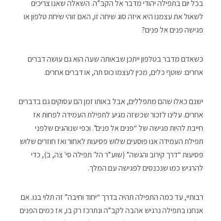
בכל יום בתפילה יהודי מדבר אל הקב”ה. השאלה שאנו צריכים
לשאול את עצמנו היא איזה סוג שיחה זו, האם זוהי שיחת טלפון או
פגישה פנים אל פנים?
כשאדם מדבר בטלפון ייתכן שבאותה שעה הוא גם עושה דברים
אחרים: שוטף כלים, מכין לעצמו כוס תה, או דברים אחרים.
ישנם כאלו שהם מתפללים, אבל באותו זמן הם עסוקים גם בדברים
אחרים. עלינו לזכור שכשזה מגיע לתפילת העמידה לפחות אז
חייבת להיות פגישה של “פנים אל פנים”. וכפי שנוהגים שלפני
תפילת העמידה אנו פוסעים שלוש פסיעות לאחור ואז חוזרים שלוש
פסיעות “דרך קירוב והגשה” (שוע”ר הל׳ תפילה סי׳ צה, ב), כדי
להרגיש כמו שנכנסים לפגישה עם המלך.
רבותיי, עד כמה התפילה תהיה בדרך “יחוד וחיבה” זה תלוי בנו. אם
אנחנו בתפילה נרגיש אהבה לקב”ה ונתרכז רק בו, אז כמים הפנים