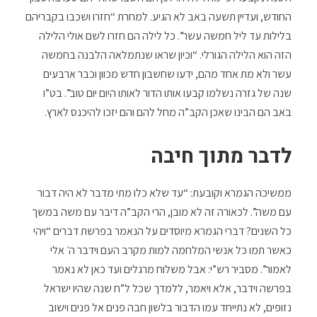
החודש, ועדיין תשעה באב לא הגיע. למחרת “חזרו ושכבו בקבריהם
בלילות עד ליל חמשה עשר”. כל לילה הם חזרו לשם אולי הלילה
הזה הוא הלילה הגורלי. “וכיון שראו שנתמלאה הלבנה בחמשה
עשר ולא מת אחד מהם, ידעו שחשבון חדש מכוון וכבר ארבעים
שנה של גזרה נשלמו קבעו אותו הדור לאותו היום יום טוב”. בט”ו
באב הם הבינו שאכן הקב”ה מחל להם והם יזכו להיכנס לארץ.
לדבר מתוך חיבה
ממשיכה הגמרא וקובעת: “עד שלא כלו מתי מדבר לא היה דבור
עם משה”. לכאורה זה לא מובן, הרי הקב”ה דיבר עם משה במשך
כל השנים? דברי הגמרא מיוסדים על הנאמר בפרשת דברים “ויהי
כאשר תמו כל אנשי המלחמה למות מקרב העם וידבר ה׳ אלי
לאמור”. מסביר רש”י: אבל משלוח מרגלים ועד כאן לא נאמר
בפרשה וידבר, אלא ויאמר, ללמדך שכל ל”ח שנה שהיו ישראל
נזופים, לא נתייחד עמו הדבור בלשון חבה פנים אל פנים וישוב