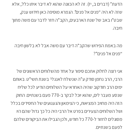
הדעת” (דברים ב, יז). זה לא הכוונה שהוא לא דיבר איתו כלל, אלא
שזה לא היה “פנים אל פנים”. הגמרא מוסיפה כאן חידוש ענק,
שבט”ו באב של שנת הארבעים, הקב”ה חזר לדבר עם משה מתוך
חיבה.
מה באמת הפירוש שהקב”ה דיבר עם משה אבל לא בלשון חיבה
“פנים אל פנים”?
אני רוצה לחלוק אתכם סיפור על אחד מהשלוחים הראשונים של
הרבי, הרב נחמן סודק ע”ה שנשלח לאנגלי׳ בשנת תשי”ט. באותם
ימים הרב חודקוב שהיה האחראי על השלוחים הודיע לכל שליח
שנסע מעבר לים, שהוא יוכל לבקר ב-770 פעם בשנתיים. החוק
הזה היה מחויב המציאות, כי הצימאון והגעגועים של החסידים בכלל
ושל השלוחים הצעירים בפרט אל הרבי היה כל כך גדול שהם היו
מסוגלים לחזור ל-770 כל חודש, ולכן הגבילו את הביקורים שלהם
לפעם בשנתיים.