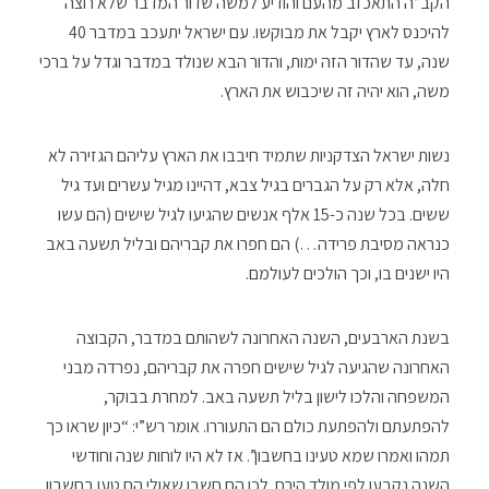
הקב”ה התאכזב מהעם והודיע למשה שדור המדבר שלא רוצה
להיכנס לארץ יקבל את מבוקשו. עם ישראל יתעכב במדבר 40
שנה, עד שהדור הזה ימות, והדור הבא שנולד במדבר וגדל על ברכי
משה, הוא יהיה זה שיכבוש את הארץ.
נשות ישראל הצדקניות שתמיד חיבבו את הארץ עליהם הגזירה לא
חלה, אלא רק על הגברים בגיל צבא, דהיינו מגיל עשרים ועד גיל
ששים. בכל שנה כ-15 אלף אנשים שהגיעו לגיל שישים (הם עשו
כנראה מסיבת פרידה…) הם חפרו את קבריהם ובליל תשעה באב
היו ישנים בו, וכך הולכים לעולמם.
בשנת הארבעים, השנה האחרונה לשהותם במדבר, הקבוצה
האחרונה שהגיעה לגיל שישים חפרה את קבריהם, נפרדה מבני
המשפחה והלכו לישון בליל תשעה באב. למחרת בבוקר,
להפתעתם ולהפתעת כולם הם התעוררו. אומר רש”י: “כיון שראו כך
תמהו ואמרו שמא טעינו בחשבון”. אז לא היו לוחות שנה וחודשי
השנה נקבעו לפי מולד הירח. לכן הם חשבו שאולי הם טעו בחשבון