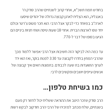
בחודש תמוז תשכ”א, אחרי קרוב לשנתיים שהרב סודק הי׳
באנגליה, הוא הצליח לארגן קבוצה גדולה של יהודים שיסעו
לארה”ב במיוחד כדי לבקר אצל הרבי. הוא חכר מטוס צ’רטר וכולם
יחד טסו לארצות הברית. אחרי 18 שעות טיסה ושתי חניות ביניים הם
הגיעו בסופו של דבר ל-770.
עד כמה היה לביקור הזה חשיבות אצל הרבי אפשר ללמוד מכך
שהרבי המתין בחדרו לקבוצה עד 3:30 לפנות בוקר, ואז הוא ירד
לערוך התוועדות בת שעה לכבודם. בתמונות רואים איך קבוצה של
אנשים עייפים יושבים ומקשיבים לרבי.
כמו בשיחת טלפון…
הרב סודק שזכר היטב את ההוראה ששליח יכול לחזור רק פעם
בשנתיים, שלח מכתב למזכירו של הרבי הרב חודקוב לבקש רשות