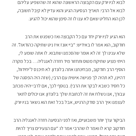
לבוא לניו יורק עם הקבוצה הראשונה שהוא זה שהשפיע עליהם
לבוא אל הרבי. תאריך הנסיעה הגיע והוא עדיין לא קיבל תשובה,
לכן הוא החליט שאם לא ענו לו זה סימן שהוא יכול להגיע.
הוא הגיע לניו יורק יחד עם כל הקבוצה ואז כשפגש את הרב
חודקוב, הוא אמר לו באידיש: “ביי אונז איז ניט שתיקה כהודאה”. זה
שלא ענינו לך זה לא אומר שהסכמנו שתבוא. לו אתה שומע לי,
הייתי מציע שתיקח מטוס ותחזור מיד חזרה לאנגליה… בכל מקרה
הוסיף הרב חודקוב, מבחינתנו אתה בלונדון. לא תיכנס ל’יחידות’,
דהיינו, לא תהיה לך פגישה אישית עם הרבי, (שזה היה הפסגה של
כל חסיד כשבא לבקר את הרבי). בנוסף לכך, אם לרבי יהיה מכתב
עבורך, אנו נשלח את זה לכתובת שלך בלונדון. אנו יכולים לתאר
לעצמנו איך הרב סודק הרגיש, אבל בכל זאת הוא נשאר בניו יורק.
הביקור ערך יותר משבועיים, ואז לפני הנסיעה חזרה לאנגליה הרב
חודקוב קרא לו ואמר לו שהרבי אמר לו: “עם הצעירים צריך להיות