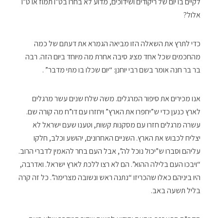
לקיים בו יום של ריקודים ושידוכים, מדוע לא בחרו בט”ו תמוז או ט”ו
אלול?
כדי לתרץ את השאלה הזו מביאה הגמרא את דעתם של כמה
מהחכמים שכל אחד מציג סיבה אחרת מה מיוחד ביום הזה. רבה
בר בר חנה אומר בשם רבי יוחנן: “יום שכלו בו מתי מדבר” .
אנו מכירים את סיפור המרגלים. משה שלח שנים עשר מרגלים
לארץ כנען כדי ש”יחפרו את הארץ” ויחזרו עם דו”ח מה קורה שם.
עשרה מרגלים חזרו עם מסקנות קשות, וטענו שעם ישראל לא
יצליח לכבוש את הארץ. השניים האחרונים, יהושע וכלב, חלקו
עליהם וסברו ש”יכול נוכל לה”, אבל העם בחר להאמין לדברי הרוב.
“ויבכו העם בלילה ההוא”. הם לא רצו ללכת לארץ ישראל. ואדרבה,
היו ביניהם כאלו שהכריזו “נתנה ראש ונשובה מצרימה”. כל זה קרה
בליל תשעה באב.