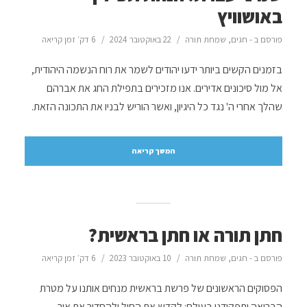
באושוויץ
פורסם ב -
חגים
,
שמחת תורה
22 באוקטובר 2024
6 דק׳ זמן קריאה
בזמנים הקשים ביותר ידעו יהודים לשמר את רוח הנשמה היהודית,
אל מול סיכונים אדירים. אנו מזכירים בתפילת החג את אברהם
שהלך אחרי ה' נגד כל היגיון, ואשר הוריש לבניו את התכונה הזאת.
המשך קריאה
חתן תורה או חתן בראשית?
פורסם ב -
חגים
,
שמחת תורה
10 באוקטובר 2023
6 דק׳ זמן קריאה
הפסוקים הראשונים של פרשת בראשית מנחים אותנו על מטרת
הבריאה ותפקידנו בעולם: לקדש את החול ולהחדיר את אור