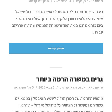
פורסם ב -
אמור
,
ויקרא
13 במאי 2025
6 דק׳ זמן קריאה
כיצד הופך יום פטירה ליום שמחה? כאשר מדובר בגדולי ישראל
שחייהם היו מלאים בתוכן אלוקי, פטירתם מן העולם אינה הסוף.
ביום כזה אנו חוגגים את האור והשמחה הפנימית שהותירו אחריהם
עבורנו.
המשך קריאה
גֵרים במשרה הרמה ביותר
פורסם ב -
אחרי מות
,
ויקרא
,
קדושים
6 במאי 2025
5 דק׳ זמן קריאה
מילותיו החריפות של הכוהן הגדול לשמעיה ואבטליון במוצאי יום
כיפור הם למעשה ויכוח נסתר על כוחו של מי גדול – תורה או
תפילה, כשהכוהן מייצג את התפילה, ושמעיה ואבטליון את התורה.